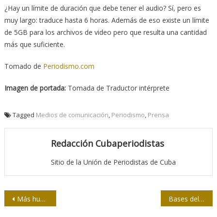
¿Hay un límite de duración que debe tener el audio? Sí, pero es
muy largo: traduce hasta 6 horas. Además de eso existe un límite
de 5GB para los archivos de video pero que resulta una cantidad
más que suficiente.
Tomado de
Periodismo.com
Imagen de portada:
Tomada de Traductor intérprete
Tagged
Medios de comunicación
,
Periodismo
,
Prensa
Redacción Cubaperiodistas
Sitio de la Unión de Periodistas de Cuba
Navegación
Más humanos, menos humanos
Bases del premio Orlando Castellanos 2023