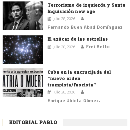
Terrorismo de izquierda y Santa
Inquisición new age
julio 28, 2026
Fernando Buen Abad Domínguez
El azúcar de las estrellas
Frei Betto
julio 28, 2026
Cuba en la encrucijada del
“nuevo orden
trumpista/fascista”
julio 28, 2026
Enrique Ubieta Gómez.
EDITORIAL PABLO