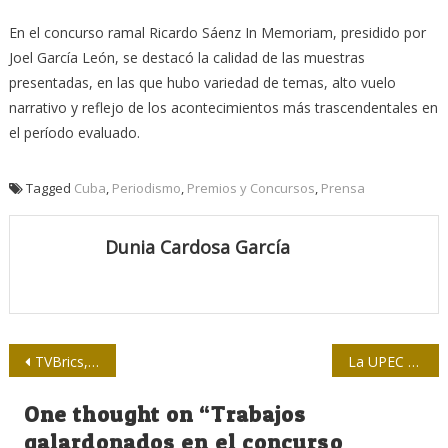
En el concurso ramal Ricardo Sáenz In Memoriam, presidido por
Joel García León, se destacó la calidad de las muestras
presentadas, en las que hubo variedad de temas, alto vuelo
narrativo y reflejo de los acontecimientos más trascendentales en
el período evaluado.
Tagged
Cuba
,
Periodismo
,
Premios y Concursos
,
Prensa
Dunia Cardosa García
Navegación
TVBrics, el proyecto mediático global para una audiencia de 3.500 millones
La UPEC a sus 60: Congresos, desafíos, verdad…
de
One thought on “
Trabajos
entradas
galardonados en el concurso