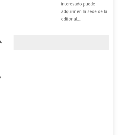
interesado puede
adquirir en la sede de la
editorial,...
a,
e
y