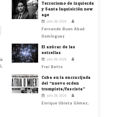
Terrorismo de izquierda
y Santa Inquisición new
age
julio 28, 2026
Fernando Buen Abad
Domínguez
El azúcar de las
estrellas
julio 28, 2026
la
S,
Frei Betto
Cuba en la encrucijada
del “nuevo orden
trumpista/fascista”
julio 28, 2026
Enrique Ubieta Gómez.