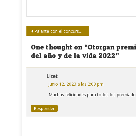
Navegación
Palante con el concurso de humor Chispa Joven
de
One thought on “
Otorgan premio
entradas
del año y de la vida 2022
”
Lizet
junio 12, 2023 a las 2:08 pm
Muchas felicidades para todos los premiado
Responder