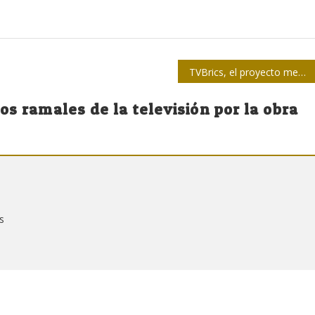
TVBrics, el proyecto mediático global para una audiencia de 3.500 millones
s ramales de la televisión por la obra
s