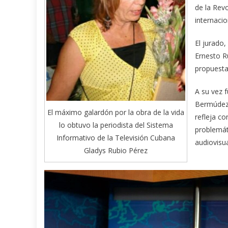
de la Rev
internacio
El jurado
Ernesto R
propuesta
A su vez f
Bermúdez,
El máximo galardón por la obra de la vida
refleja co
lo obtuvo la periodista del Sistema
problemát
Informativo de la Televisión Cubana
audiovisua
Gladys Rubio Pérez