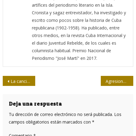
artífices del periodismo literario en la Isla.
Cronista y sagaz entrevistador, ha investigado y
escrito como pocos sobre la historia de Cuba
republicana (1902-1958). Ha publicado, entre
otros medios, en la revista Cuba Internacional y
el diario Juventud Rebelde, de los cuales es
columnista habitual. Premio Nacional de
Periodismo "José Martí" en 2017.
Navegación
La canción en la cultura cubana
Agresiones yanquis a Cuba o el Octubre más largo del mundo
de
entradas
Deja una respuesta
Tu dirección de correo electrónico no será publicada.
Los
campos obligatorios están marcados con
*
Comentario
*