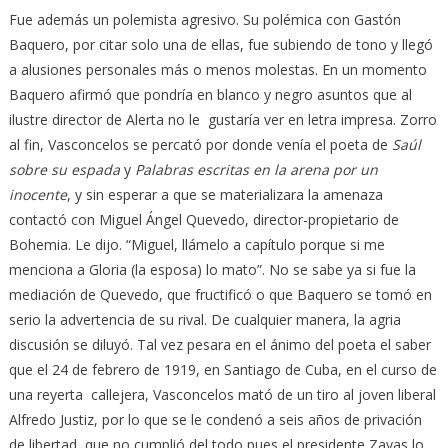
Fue además un polemista agresivo. Su polémica con Gastón
Baquero, por citar solo una de ellas, fue subiendo de tono y llegó
a alusiones personales más o menos molestas. En un momento
Baquero afirmó que pondría en blanco y negro asuntos que al
ilustre director de Alerta no le gustaría ver en letra impresa. Zorro
al fin, Vasconcelos se percató por donde venía el poeta de
Saúl
sobre su espada
y
Palabras escritas en la arena por un
inocente
, y sin esperar a que se materializara la amenaza
contactó con Miguel Ángel Quevedo, director-propietario de
Bohemia. Le dijo. “Miguel, llámelo a capítulo porque si me
menciona a Gloria (la esposa) lo mato”. No se sabe ya si fue la
mediación de Quevedo, que fructificó o que Baquero se tomó en
serio la advertencia de su rival. De cualquier manera, la agria
discusión se diluyó. Tal vez pesara en el ánimo del poeta el saber
que el 24 de febrero de 1919, en Santiago de Cuba, en el curso de
una reyerta callejera, Vasconcelos mató de un tiro al joven liberal
Alfredo Justiz, por lo que se le condenó a seis años de privación
de libertad, que no cumplió del todo pues el presidente Zayas lo