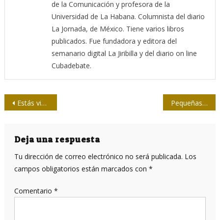
de la Comunicación y profesora de la
Universidad de La Habana. Columnista del diario
La Jornada, de México. Tiene varios libros
publicados. Fue fundadora y editora del
semanario digital La Jiribilla y del diario on line
Cubadebate.
Navegación
Estás vivo, Joaquín Areta
Pequeñas palabras como un disparo
de
entradas
Deja una respuesta
Tu dirección de correo electrónico no será publicada.
Los
campos obligatorios están marcados con
*
Comentario
*