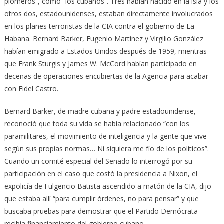
plomeros”, como “los cubanos”. Tres habían nacido en la isla y los
otros dos, estadounidenses, estaban directamente involucrados
en los planes terroristas de la CIA contra el gobierno de La
Habana. Bernard Barker, Eugenio Martínez y Virgilio González
habían emigrado a Estados Unidos después de 1959, mientras
que Frank Sturgis y James W. McCord habían participado en
decenas de operaciones encubiertas de la Agencia para acabar
con Fidel Castro.
Bernard Barker, de madre cubana y padre estadounidense,
reconoció que toda su vida se había relacionado “con los
paramilitares, el movimiento de inteligencia y la gente que vive
según sus propias normas… Ni siquiera me fío de los políticos”.
Cuando un comité especial del Senado lo interrogó por su
participación en el caso que costó la presidencia a Nixon, el
expolicía de Fulgencio Batista ascendido a matón de la CIA, dijo
que estaba allí “para cumplir órdenes, no para pensar” y que
buscaba pruebas para demostrar que el Partido Demócrata
recibía financiamiento del gobierno cubano.