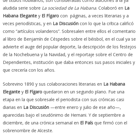
de títulos nobiliarios, son consideradas como adiciones a la ya
aludida serie sobre
La sociedad de La Habana
. Colaboró en
La
Habana Elegante
y
El Fígaro
con páginas, a veces literarias y a
veces periodísticas, y en
La Discusión
con lo que la crítica calificó
como “artículos volanderos”. Sobresalen entre ellos el comentario
al libro de Benjamín de Céspedes sobre el béisbol, en el cual ya se
advierte el auge del popular deporte, la descripción de los festejos
de la Nochebuena y la Navidad, y el reportaje sobre el Centro de
Dependientes, institución que daba entonces sus pasos iniciales y
que crecería con los años.
Sobrevino 1890 y sus colaboraciones literarias en
La Habana
Elegante
y
El Fígaro
quedaron en un segundo plano. Fue una
etapa en la que sobresale el periodista con sus crónicas casi
diarias en
La Discusión
—entre enero y julio de ese año—,
aparecidas bajo el seudónimo de Hernani. Y de septiembre a
diciembre, de una crónica semanal en
El País
que firmó con el
sobrenombre de Alceste.