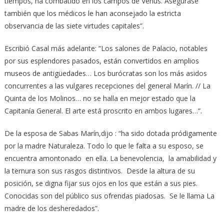
tiempos, ha combatido en los campos de Venus. Asegúrase
también que los médicos le han aconsejado la estricta
observancia de las siete virtudes capitales”.
Escribió Casal más adelante: “Los salones de Palacio, notables
por sus esplendores pasados, están convertidos en amplios
museos de antigüedades… Los burócratas son los más asidos
concurrentes a las vulgares recepciones del general Marín. // La
Quinta de los Molinos… no se halla en mejor estado que la
Capitanía General. El arte está proscrito en ambos lugares…”.
De la esposa de Sabas Marín,dijo : “ha sido dotada pródigamente
por la madre Naturaleza. Todo lo que le falta a su esposo, se
encuentra amontonado en ella. La benevolencia, la amabilidad y
la ternura son sus rasgos distintivos. Desde la altura de su
posición, se digna fijar sus ojos en los que están a sus pies.
Conocidas son del público sus ofrendas piadosas. Se le llama La
madre de los desheredados”.