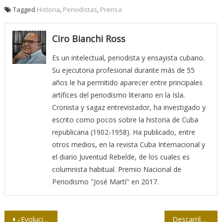
Tagged
Historia
,
Periodistas
,
Prensa
Ciro Bianchi Ross
Es un intelectual, periodista y ensayista cubano.
Su ejecutoria profesional durante más de 55
años le ha permitido aparecer entre principales
artífices del periodismo literario en la Isla.
Cronista y sagaz entrevistador, ha investigado y
escrito como pocos sobre la historia de Cuba
republicana (1902-1958). Ha publicado, entre
otros medios, en la revista Cuba Internacional y
el diario Juventud Rebelde, de los cuales es
columnista habitual. Premio Nacional de
Periodismo "José Martí" en 2017.
Navegación
¿Evolucionismo o creacionismo?
Descarrilarles el Tren Semiótico