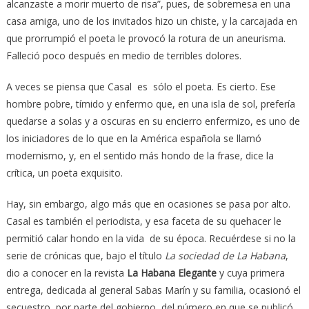
alcanzaste a morir muerto de risa”, pues, de sobremesa en una
casa amiga, uno de los invitados hizo un chiste, y la carcajada en
que prorrumpió el poeta le provocó la rotura de un aneurisma.
Falleció poco después en medio de terribles dolores.
A veces se piensa que Casal es sólo el poeta. Es cierto. Ese
hombre pobre, tímido y enfermo que, en una isla de sol, prefería
quedarse a solas y a oscuras en su encierro enfermizo, es uno de
los iniciadores de lo que en la América española se llamó
modernismo, y, en el sentido más hondo de la frase, dice la
crítica, un poeta exquisito.
Hay, sin embargo, algo más que en ocasiones se pasa por alto.
Casal es también el periodista, y esa faceta de su quehacer le
permitió calar hondo en la vida de su época. Recuérdese si no la
serie de crónicas que, bajo el título
La sociedad de La Habana
,
dio a conocer en la revista
La Habana Elegante
y cuya primera
entrega, dedicada al general Sabas Marín y su familia, ocasionó el
secuestro, por parte del gobierno, del número en que se publicó,