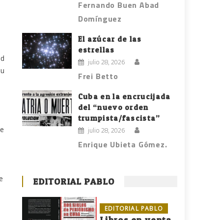
Fernando Buen Abad
Domínguez
El azúcar de las
estrellas
ad
julio 28, 2026
su
Frei Betto
Cuba en la encrucijada
del “nuevo orden
trumpista/fascista”
de
julio 28, 2026
Enrique Ubieta Gómez.
e
EDITORIAL PABLO
EDITORIAL PABLO
Libros en venta