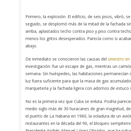
Primero, la explosión. El edificio, de seis pisos, vibró,
seguido, se desplomó más de la mitad de la fachada sin
arriba, aplastados techo contra piso y piso contra tec
menos los gritos desesperados. Parecía como si acabara 
abajo.
De inmediato se conocieron las causas del
siniestro en
investigación: fue un escape de gas, mientras un camión 
semana. Sin huéspedes, las habitaciones permanecían cer
luz fuera suficiente para que la masa de gas acumulado 
marquetería y la fachada ligera con adornos de estuco ve
No es la primera vez que Cuba se enluta. Podría parec
medio siglo más de 30 huracanes de gran magnitud, dec
el puerto de La Habana en 1960, la voladura de un avió
restaurantes en la década del 90, el bloqueo sempiterno
Presidente Andrés Manuel López Obrador- que ha natura