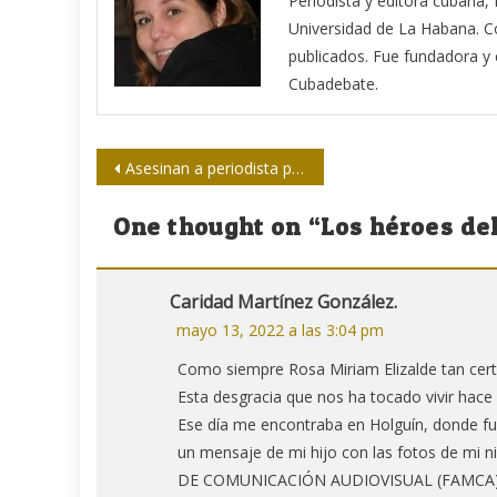
Periodista y editora cubana,
Universidad de La Habana. Co
publicados. Fue fundadora y ed
Cubadebate.
Navegación
Asesinan a periodista palestina de Al Jazeera durante un operativo israelí
de
One thought on “
Los héroes de
entradas
Caridad Martínez González.
mayo 13, 2022 a las 3:04 pm
Como siempre Rosa Miriam Elizalde tan cert
Esta desgracia que nos ha tocado vivir hace
Ese día me encontraba en Holguín, donde fu
un mensaje de mi hijo con las fotos de mi
DE COMUNICACIÓN AUDIOVISUAL (FAMCA) que