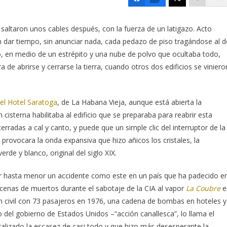
 se saltaron unos cables después, con la fuerza de un latigazo. Acto
 dar tiempo, sin anunciar nada, cada pedazo de piso tragándose al d
ho, en medio de un estrépito y una nube de polvo que ocultaba todo,
de abrirse y cerrarse la tierra, cuando otros dos edificios se viniero
 el Hotel Saratoga
, de La Habana Vieja, aunque está abierta la
cisterna habilitaba al edificio que se preparaba para reabrir esta
radas a cal y canto, y puede que un simple clic del interruptor de la
provocara la onda expansiva que hizo añicos los cristales, la
rde y blanco, original del siglo XIX.
er hasta menor un accidente como este en un país que ha padecido e
enas de muertos durante el sabotaje de la CIA al vapor
La Coubre
e
n civil con 73 pasajeros en 1976, una cadena de bombas en hoteles y
 del gobierno de Estados Unidos –“acción canallesca”, lo llama el
lizado la escasez de casi todo y que hizo más desesperante la