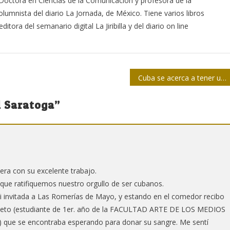
 Doctora en Ciencias de la Comunicación y profesora de la
lumnista del diario La Jornada, de México. Tiene varios libros
itora del semanario digital La Jiribilla y del diario on line
Cuba se acerca a tener un nuevo Código de las Familias
l Saratoga
”
era con su excelente trabajo.
 que ratifiquemos nuestro orgullo de ser cubanos.
i invitada a Las Romerías de Mayo, y estando en el comedor recibo
 nieto (estudiante de 1er. año de la FACULTAD ARTE DE LOS MEDIOS
 se encontraba esperando para donar su sangre. Me sentí