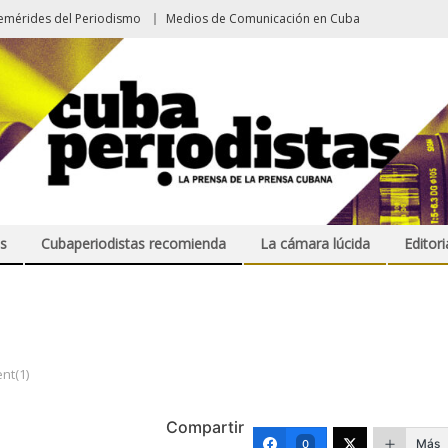
emérides del Periodismo
Medios de Comunicación en Cuba
s
Cubaperiodistas recomienda
La cámara lúcida
Editori
nt(1)
Compartir
Más
0