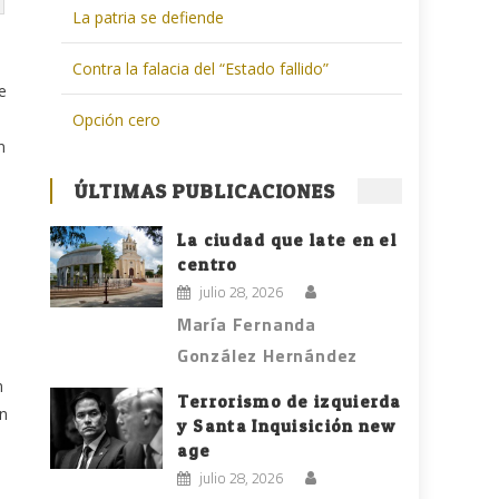
La patria se defiende
Contra la falacia del “Estado fallido”
e
Opción cero
n
ÚLTIMAS PUBLICACIONES
La ciudad que late en el
centro
julio 28, 2026
María Fernanda
González Hernández
n
Terrorismo de izquierda
n
y Santa Inquisición new
age
julio 28, 2026