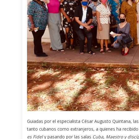
Guiadas por el especialista César Augusto Quintana, las
tanto cubanos como extranjeros, a quienes ha recibido 
es Fidel
y pasando por las salas
Cuba
,
Maestro y discí