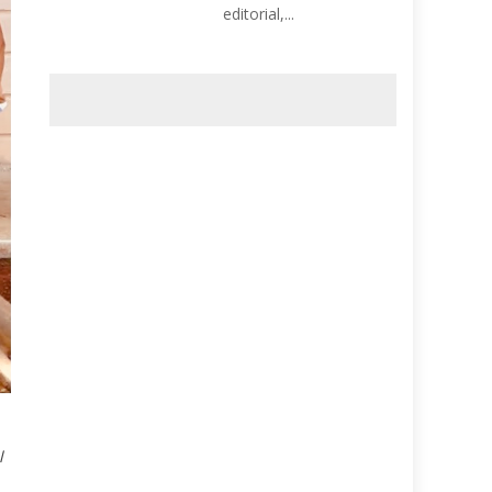
editorial,...
l