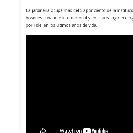
La jardinería ocupa más del 50 por ciento de la instituci
bosques cubano e internacional y en el área agroecológ
por Fidel en los últimos años de vida.