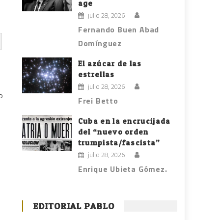
age
julio 28, 2026
Fernando Buen Abad
Domínguez
El azúcar de las
estrellas
julio 28, 2026
o
Frei Betto
Cuba en la encrucijada
del “nuevo orden
trumpista/fascista”
julio 28, 2026
Enrique Ubieta Gómez.
EDITORIAL PABLO