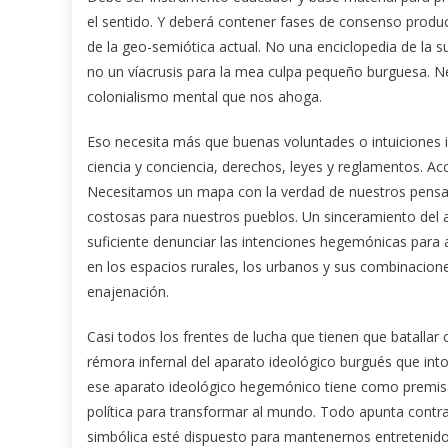
el sentido. Y deberá contener fases de consenso produ
de la geo-semiótica actual. No una enciclopedia de la su
no un víacrusis para la mea culpa pequeño burguesa. N
colonialismo mental que nos ahoga.
Eso necesita más que buenas voluntades o intuiciones in
ciencia y conciencia, derechos, leyes y reglamentos. A
Necesitamos un mapa con la verdad de nuestros pensam
costosas para nuestros pueblos. Un sinceramiento del a
suficiente denunciar las intenciones hegemónicas para a
en los espacios rurales, los urbanos y sus combinacion
enajenación.
Casi todos los frentes de lucha que tienen que batallar
rémora infernal del aparato ideológico burgués que into
ese aparato ideológico hegemónico tiene como premisas 
política para transformar al mundo. Todo apunta contra 
simbólica esté dispuesto para mantenernos entretenidos