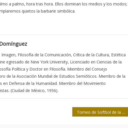
a palmo a palmo, hora tras hora. Ellos dominan los medios y los modos;
mplaremos quietos la barbarie simbólica.
 Domínguez
a Imagen, Filosofía de la Comunicación, Crítica de la Cultura, Estética
Cine egresado de New York University, Licenciado en Ciencias de la
sofía Política y Doctor en Filosofía. Miembro del Consejo
bro de la Asociación Mundial de Estudios Semióticos. Miembro de la
stas en Defensa de la Humanidad. Miembro del Movimiento
stas. (Ciudad de México, 1956).
Torneo de Softbol de la Prensa habanera tiene fecha de inicio