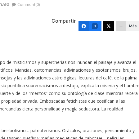
guez
Comment(0)
Compartir
Más
0
po de misticismos y supercherías nos inundan el paisaje y avanza el
tíficos. Mancias, cartomancias, adivinaciones y esoterismos; brujos,
onsejas y las adivinaciones astrológicas; lecturas del café, de la palma
sía pontifica supremacismos a destajo, explica la miseria y el hambr
suerte y de los “méritos” como su ontología de clase mientras reitera
 propiedad privada. Emboscadas fetichistas que cosifican a las
ercancías cierta personalidad y magia seductora. La realidad
o, beisbolismo… patrioterismos. Oráculos, oraciones, pensamiento y
e Disney, Netflix y mafias mediáticas de cabotaje… películas,