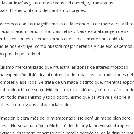
 las artimañas y las emboscadas del enemigo, transitadas
ala. El sueño uterino del pacifismo burgués.
vencernos con las magnificencias de la economía de mercado, la libre
a acumulación como militancias del ser. Nada está al margen de ser
 felices con eso, demostrarnos que ellos siempre han tenido la
 (qué nos excluye) como nuestra mejor herencia y que eso debemos
o para la posteridad.
turismo mercantilizado que muestra las zonas de interés morboso
a expedición dialéctica al epicentro de todas las contradicciones del
 nombres y apellidos. Se trata de un mapa distinto que, mientras expo
a subordinación de subjetividades, explica quiénes y cómo están dand
batir todo mesianismo y todo oportunismo que se atreve a decirle a
xhibirse como gurús autoproclamados.
ormación o será más de lo mismo: nada. No será un mapa plañidero,
esa. No serán una “guía Michelin” del dolor y la perversidad imperial.
isar el escenario concreto de la batalla semiótica, de la disputa por