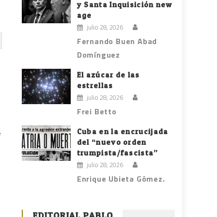
y Santa Inquisición new
age
julio 28, 2026
Fernando Buen Abad
Domínguez
El azúcar de las
estrellas
julio 28, 2026
Frei Betto
Cuba en la encrucijada
e
del “nuevo orden
trumpista/fascista”
julio 28, 2026
Enrique Ubieta Gómez.
EDITORIAL PABLO