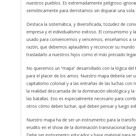
nuestros pueblos. Es extremadamente peligroso ignorar
semióticamente para derrotarnos sin disparar una sola b
Destaca la sistemática, y diversificada, tozudez de con
empresa y el individualismo exitoso. El consumismo y l
usado para convencernos y vencernos, enseñarnos a ser
razón, que debemos aplaudirles y reconocer su mundo
trasladarlo a nuestros hijos como el más preciado legad
No queremos un “mapa” desarrollado con la lógica del 
para el placer de los amos. Nuestro mapa debería ser un
capitalismo colonial y a las entrañas de las luchas con
la realidad descarnada de la dominación ideológica y l
las batallas. Eso es especialmente necesario para com
otros cómo deben luchar, qué deben pensar y luego e
Nuestro mapa ha de ser un instrumento para la transf
erudito en el show de la dominación transnacional burgu
Debe ser instrumento educador y base material para prec