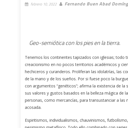
Fernando Buen Abad Domín
febrero 10, 2022
Geo-semiótica con los pies en la tierra.
Tenemos los continentes tapizados con iglesias; todo ti
creacionismo en no pocos territorios académicos y cien
hechiceros y curanderos. Proliferan las idolatrías, las c
de la mano y de los sueños. Por si fuese poco la burgue
con argumentos “genéticos”; afirma la existencia de la 
sus valores y gustos basados en la belleza mágica de la
personas, como mercancías, para transustanciar a las m
acosada.
Espiritismos, individualismos, chauvinismos, futbolísm
pesimismo metafísico. Todo ello combinado con series d