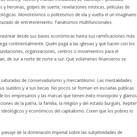
 y heroínas, golpes de suerte, revelaciones místicas, películas de
ológicas. Monoteísmos o politeísmos de ida y vuelta el un imaginario
isfrazado de entretenimiento. Fanatismos multifuncionales.
 rastrear desde sus bases económicas hasta sus ramificaciones más
liega continentalmente. Quién paga a las iglesias y qué hacen con los
 fundaciones, organizaciones, centros o movimientos para el
n, de sur a norte de norte a sur. Qué volúmenes financieros se
, saturadas de conservadurismo y mercantilismo. Las mentalidades
 sus sueldos y a sus becas. No pocos se forman en escuelas públicas
 y de los empresarios y las marcas que tienen éxito monopolio y glamo
iones de la patria, la familia, la religión y del estado burgués. Repite
s ideológicos y económicos del capitalismo. Creen que los pobres lo
l paisaje de la dominación imperial sobre las subjetividades de