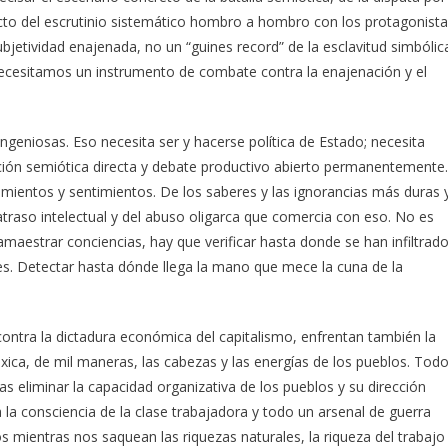
cto del escrutinio sistemático hombro a hombro con los protagonist
bjetividad enajenada, no un “guines record” de la esclavitud simbólic
ecesitamos un instrumento de combate contra la enajenación y el
geniosas. Eso necesita ser y hacerse política de Estado; necesita
cción semiótica directa y debate productivo abierto permanentemente.
ientos y sentimientos. De los saberes y las ignorancias más duras 
traso intelectual y del abuso oligarca que comercia con eso. No es
maestrar conciencias, hay que verificar hasta donde se han infiltrad
es. Detectar hasta dónde llega la mano que mece la cuna de la
 contra la dictadura económica del capitalismo, enfrentan también la
xica, de mil maneras, las cabezas y las energías de los pueblos. Tod
eliminar la capacidad organizativa de los pueblos y su dirección
la consciencia de la clase trabajadora y todo un arsenal de guerra
 mientras nos saquean las riquezas naturales, la riqueza del trabajo