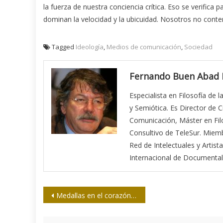
la fuerza de nuestra conciencia crítica. Eso se verific
dominan la velocidad y la ubicuidad. Nosotros no conte
Tagged
Ideología
,
Medios de comunicación
,
Sociedad
Fernando Buen Abad
Especialista en Filosofía de l
y Semiótica. Es Director de 
Comunicación, Máster en Filo
Consultivo de TeleSur. Miem
Red de Intelectuales y Arti
Internacional de Documentali
Navegación
Medallas en el corazón de Joel García
de