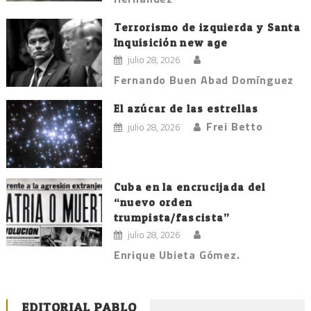
Terrorismo de izquierda y Santa
Inquisición new age
julio 28, 2026
Fernando Buen Abad Domínguez
El azúcar de las estrellas
Frei Betto
julio 28, 2026
Cuba en la encrucijada del
“nuevo orden
trumpista/fascista”
julio 28, 2026
Enrique Ubieta Gómez.
EDITORIAL PABLO