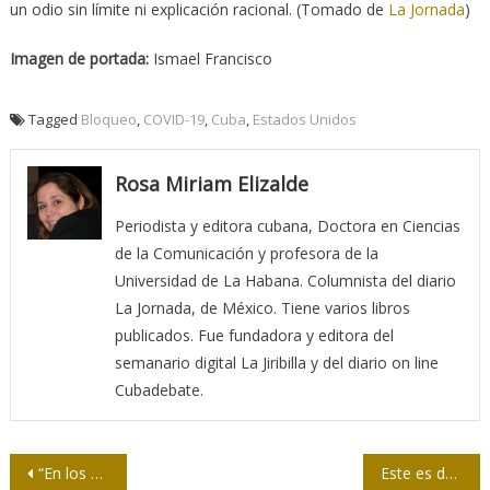
un odio sin límite ni explicación racional. (Tomado de
La Jornada
)
Imagen de portada:
Ismael Francisco
Tagged
Bloqueo
,
COVID-19
,
Cuba
,
Estados Unidos
Rosa Miriam Elizalde
Periodista y editora cubana, Doctora en Ciencias
de la Comunicación y profesora de la
Universidad de La Habana. Columnista del diario
La Jornada, de México. Tiene varios libros
publicados. Fue fundadora y editora del
semanario digital La Jiribilla y del diario on line
Cubadebate.
Navegación
“En los sesenta la literatura se convirtió en periodismo”
Este es de la casa