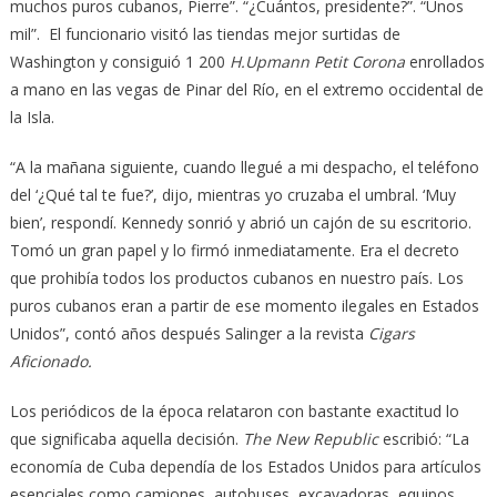
muchos puros cubanos, Pierre”. “¿Cuántos, presidente?”. “Unos
mil”. El funcionario visitó las tiendas mejor surtidas de
Washington y consiguió 1 200
H.Upmann Petit Corona
enrollados
a mano en las vegas de Pinar del Río, en el extremo occidental de
la Isla.
“A la mañana siguiente, cuando llegué a mi despacho, el teléfono
del ‘¿Qué tal te fue?’, dijo, mientras yo cruzaba el umbral. ‘Muy
bien’, respondí. Kennedy sonrió y abrió un cajón de su escritorio.
Tomó un gran papel y lo firmó inmediatamente. Era el decreto
que prohibía todos los productos cubanos en nuestro país. Los
puros cubanos eran a partir de ese momento ilegales en Estados
Unidos”, contó años después Salinger a la revista
Cigars
Aficionado.
Los periódicos de la época relataron con bastante exactitud lo
que significaba aquella decisión.
The New Republic
escribió: “La
economía de Cuba dependía de los Estados Unidos para artículos
esenciales como camiones, autobuses, excavadoras, equipos