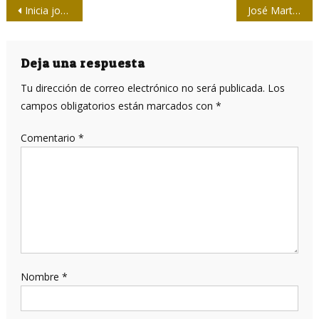
Navegación
Inicia jornada por el aniversario 170 de José Martí
José Martí: misterio, realidad y deuda
de
entradas
Deja una respuesta
Tu dirección de correo electrónico no será publicada.
Los
campos obligatorios están marcados con
*
Comentario
*
Nombre
*