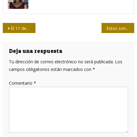
Navegación
El 11 de julio y el aurea mediocritas
Estos son los atletas más completos de Tokio 2020
de
entradas
Deja una respuesta
Tu dirección de correo electrónico no será publicada.
Los
campos obligatorios están marcados con
*
Comentario
*