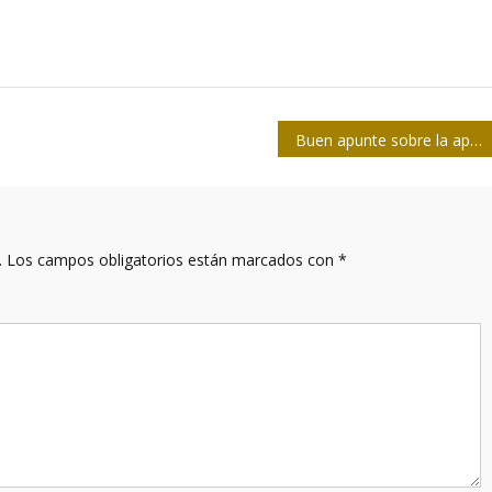
Buen apunte sobre la aplicación ZunZuneo pagada por USAID
.
Los campos obligatorios están marcados con
*