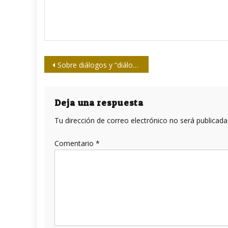
Navegación
Sobre diálogos y “diálogos”
de
entradas
Deja una respuesta
Tu dirección de correo electrónico no será publicada
Comentario
*