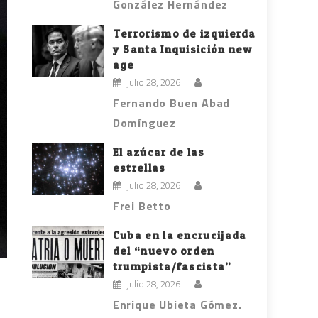
González Hernández
Terrorismo de izquierda
y Santa Inquisición new
age
julio 28, 2026
Fernando Buen Abad
Domínguez
El azúcar de las
estrellas
julio 28, 2026
Frei Betto
Cuba en la encrucijada
del “nuevo orden
trumpista/fascista”
julio 28, 2026
Enrique Ubieta Gómez.