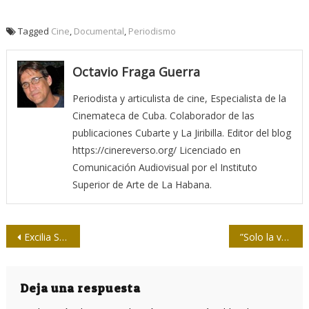
Tagged
Cine
,
Documental
,
Periodismo
Octavio Fraga Guerra
Periodista y articulista de cine, Especialista de la
Cinemateca de Cuba. Colaborador de las
publicaciones Cubarte y La Jiribilla. Editor del blog
https://cinereverso.org/ Licenciado en
Comunicación Audiovisual por el Instituto
Superior de Arte de La Habana.
Navegación
Excilia Saldaña: “Lo que si quiero es estar dentro de alguien para siempre”
”Solo la verdad nos trae un cine político inteligente…”
de
entradas
Deja una respuesta