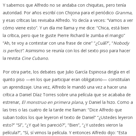
Y sabemos que Alfredo no se andaba con chiquitas, pero tenía
autoridad. Por años escribí con Chijona para el periódico
Granma
,
y esas críticas las revisaba Alfredo. Yo decía a veces: “Vamos a ver
cómo viene esto”. Y un día me llama y me dice: “Chica, está bien
la crítica, pero que te guste Pierre Richard le zumba el mango”
“Ah, te voy a contestar con una frase de cine” “¿Cuál?”, “
Nobody
is perfect”
. Asimismo se reunía con los del sexto piso para hacer
la revista
Cine Cubano.
Por otra parte, los debates que Julio García Espinosa dirigía en el
quinto piso —en los que participar eran obligatorio— constituían
un aprendizaje. Una vez, Alfredo le mandó una vez a hacer una
crítica a Daniel Díaz Torres sobre una película que se acababa de
estrenar,
El monstruo en primera plana
, y Daniel la hizo. Como a
las tres o las cuatro de la tarde me llaman: “Dice Alfredo que
suban todos los que leyeron el texto de Daniel” “¿Ustedes leyeron
esto?” “Sí”, “¿Y qué les pareció?”, “Bien”, “¿Y ustedes vieron la
película?”, “Sí, sí vimos la película. Y entonces Alfredo dijo: “Esta