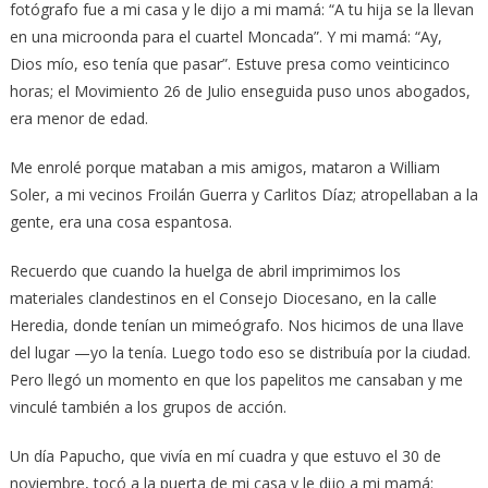
fotógrafo fue a mi casa y le dijo a mi mamá: “A tu hija se la llevan
en una microonda para el cuartel Moncada”. Y mi mamá: “Ay,
Dios mío, eso tenía que pasar”. Estuve presa como veinticinco
horas; el Movimiento 26 de Julio enseguida puso unos abogados,
era menor de edad.
Me enrolé porque mataban a mis amigos, mataron a William
Soler, a mi vecinos Froilán Guerra y Carlitos Díaz; atropellaban a la
gente, era una cosa espantosa.
Recuerdo que cuando la huelga de abril imprimimos los
materiales clandestinos en el Consejo Diocesano, en la calle
Heredia, donde tenían un mimeógrafo. Nos hicimos de una llave
del lugar —yo la tenía. Luego todo eso se distribuía por la ciudad.
Pero llegó un momento en que los papelitos me cansaban y me
vinculé también a los grupos de acción.
Un día Papucho, que vivía en mí cuadra y que estuvo el 30 de
noviembre, tocó a la puerta de mi casa y le dijo a mi mamá: