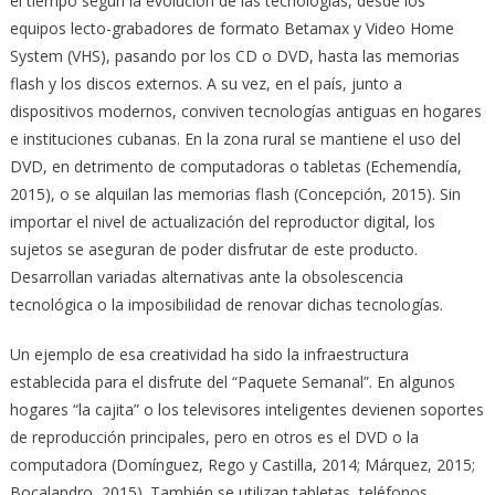
el tiempo según la evolución de las tecnologías, desde los
equipos lecto-grabadores de formato Betamax y Video Home
System (VHS), pasando por los CD o DVD, hasta las memorias
flash y los discos externos. A su vez, en el país, junto a
dispositivos modernos, conviven tecnologías antiguas en hogares
e instituciones cubanas. En la zona rural se mantiene el uso del
DVD, en detrimento de computadoras o tabletas (Echemendía,
2015), o se alquilan las memorias flash (Concepción, 2015). Sin
importar el nivel de actualización del reproductor digital, los
sujetos se aseguran de poder disfrutar de este producto.
Desarrollan variadas alternativas ante la obsolescencia
tecnológica o la imposibilidad de renovar dichas tecnologías.
Un ejemplo de esa creatividad ha sido la infraestructura
establecida para el disfrute del “Paquete Semanal”. En algunos
hogares “la cajita” o los televisores inteligentes devienen soportes
de reproducción principales, pero en otros es el DVD o la
computadora (Domínguez, Rego y Castilla, 2014; Márquez, 2015;
Bocalandro, 2015). También se utilizan tabletas, teléfonos