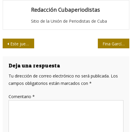
Redacción Cubaperiodistas
Sitio de la Unión de Periodistas de Cuba
Navegación
Este jueves en videoconferencia detalles del próximo curso virtual del Instituto de Periodismo
Fina García Marruz cumple 98 años
de
entradas
Deja una respuesta
Tu dirección de correo electrónico no será publicada.
Los
campos obligatorios están marcados con
*
Comentario
*