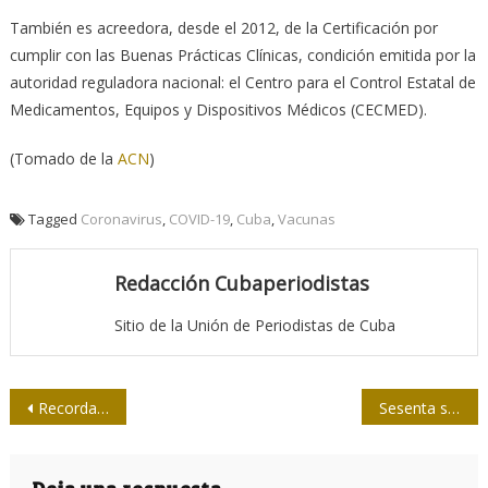
También es acreedora, desde el 2012, de la Certificación por
cumplir con las Buenas Prácticas Clínicas, condición emitida por la
autoridad reguladora nacional: el Centro para el Control Estatal de
Medicamentos, Equipos y Dispositivos Médicos (CECMED).
(Tomado de la
ACN
)
Tagged
Coronavirus
,
COVID-19
,
Cuba
,
Vacunas
Redacción Cubaperiodistas
Sitio de la Unión de Periodistas de Cuba
Navegación
Recordando a Delarra en sus 83 abriles
Sesenta segundos para contar una historia
de