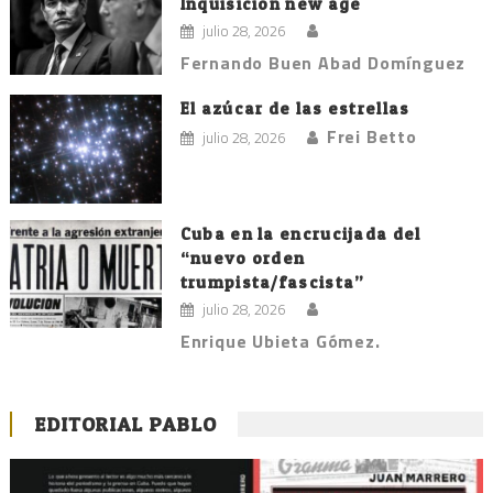
Inquisición new age
julio 28, 2026
Fernando Buen Abad Domínguez
El azúcar de las estrellas
Frei Betto
julio 28, 2026
Cuba en la encrucijada del
“nuevo orden
trumpista/fascista”
julio 28, 2026
Enrique Ubieta Gómez.
EDITORIAL PABLO