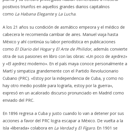
positivos triunfos en aquellos grandes diarios capitalinos
como
La
Habana Elegante
y
La Lucha
.
A los 21 años su condición de asmático empeora y el médico de
cabecera le recomienda cambiar de aires. Manuel viaja hasta
México y ahí continúa su labor periodística en publicaciones
como
El Diario del Hogar
y
El Arte de Philidor
, además convierte
otra de sus pasiones en libro con las obras: «Un poco de ajedrez»
y «El ajedrez moderno». En el país maya conoce personalmente a
Martí y simpatiza grandemente con el Partido Revolucionario
Cubano (PRC). «Estoy por la independencia de Cuba, y como no
hay otro medio posible para lograrla, estoy por la guerra»,
expresó en un acalorado discurso pronunciado en Madrid como
enviado del PRC.
En 1896 regresa a Cuba y justo cuando lo van a detener por sus
acciones a favor del PRC logra escapar a México. De vuelta a la
Isla «liberada» colabora en
La Verdad
y
El Fígaro
. En 1901 se