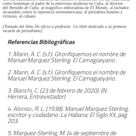
como homenaje al padre de la entrevista moderna en Cuba, al director
del
Heraldo de Cuba
, al magnífico editorialista de
El Mundo
, al luchador
incansable contra la injerencia norteamericana, al periodista honesto y
virtuoso, al cubano.
(Tomado del libro De oficio a profesión. Un libro dedicado a la primera
escuela de periodismo).
Referencias Bibliográficas
1. Marin, A. C. (s.f.). Glrorifiquemos el nombre de
Manuel Marquez Sterling.
El Camagüeyano
.
2. Marin, A. C. (s.f.). Glrorifiquemos el nombre de
Manuel Marquez Sterling.
El Camagüeyano
.
3. Bianchi, C. (23 de febrero de 2020). (N.
Herrera, Entrevistador)
4. Alonso:, R. L. (1938).
Manuel Marquez Sterling,
escritor y ciudadano.
La Habana:
El Siglo XX
, pag
203.
5. Marquez-Sterling, M. (4 de septiembre de