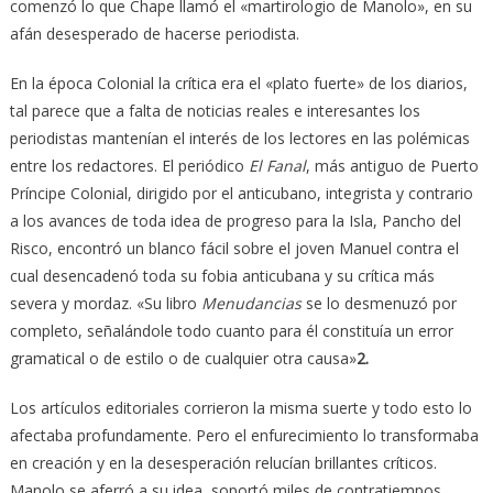
comenzó lo que Chape llamó el «martirologio de Manolo», en su
afán desesperado de hacerse periodista.
En la época Colonial la crítica era el «plato fuerte» de los diarios,
tal parece que a falta de noticias reales e interesantes los
periodistas mantenían el interés de los lectores en las polémicas
entre los redactores. El periódico
El Fanal
, más antiguo de Puerto
Príncipe Colonial, dirigido por el anticubano, integrista y contrario
a los avances de toda idea de progreso para la Isla, Pancho del
Risco, encontró un blanco fácil sobre el joven Manuel contra el
cual desencadenó
toda su fobia anticubana y su crítica más
severa y mordaz. «Su libro
Menudancias
se lo desmenuzó por
completo, señalándole todo cuanto para él constituía un error
gramatical o de estilo o de cualquier otra causa»
2.
Los artículos editoriales corrieron la misma suerte y todo esto lo
afectaba profundamente. Pero el enfurecimiento lo transformaba
en creación y en la desesperación relucían brillantes críticos.
Manolo se aferró a su idea, soportó miles de contratiempos,