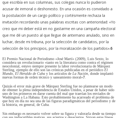
que escribía en sus columnas, sus colegas nunca lo pudieron
acusar de inmoral o deshonesto. En una ocasión es convidado a
la postulación de un cargo político y cortésmente rechaza la
invitación recordando unas palabras escritas con anterioridad: «Yo
creo que mi deber está en no gastarme en una campaña electoral
que me dé un puesto al que llegue de antemano anulado, sino en
luchar, desde mi tribuna, por la selección de candidatos, por la
selección de los principios, por la moralización de los partidos».
6
El Premio Nacional de Periodismo «José Martí» (2009), Luis Sexto, lo
considera un revolucionario «tanto en la literatura como contra el régimen
neocolonial, estuvo siempre presente la labor revolucionaria de Márquez
Sterling, ejemplo de ello son las crónicas publicadas en el periódico
El
Mundo
,
El Heraldo de Cuba
y los artículos de
La Nación
, donde implantó
nuevas formas de orden técnico y saneamiento moral»
7
.
Quizás el error más grave de Márquez Sterling fue no plantearse un modo
de obtener la plena independencia de Estados Unidos, a pesar de haber sido
uno de los primeros en darse cuenta del mal que traerían los enviados de
Washington a La Habana. Esto probablemente ha acarreado el problema de
que hoy en día no sea una de las figuras paradigmáticas del periodismo y de
la historia, en general, de Cuba.
Sin embargo es necesario volver sobre su figura y valorarla desde su tiempo
con sus indiscutibles matices, sus aciertos y desaciertos. Sirvan estas líneas