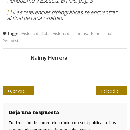
Periodismo y Escuela.
El País
, pág. 3.
[1]
Las referencias bibliográficas se encuentran
al final de cada capítulo.
Tagged
Historia de Cuba
,
Historia de la prensa
,
Periodismo
,
Periodistas
Naimy Herrera
Navegación
Convocan al Concurso Nacional de Periodismo ACLIFIM-UPEC
Falleció el destacado periodista Reynold Rassi Suárez
de
entradas
Deja una respuesta
Tu dirección de correo electrónico no será publicada.
Los
campos obligatorios están marcados con
*