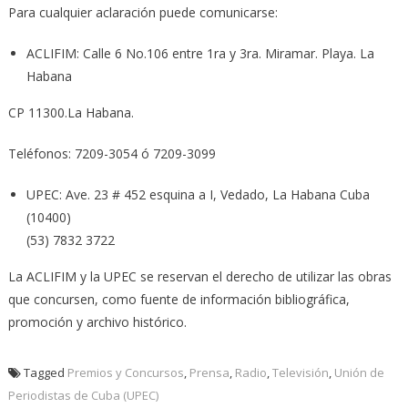
Para cualquier aclaración puede comunicarse:
ACLIFIM: Calle 6 No.106 entre 1ra y 3ra. Miramar. Playa. La
Habana
CP 11300.La Habana.
Teléfonos: 7209-3054 ó 7209-3099
UPEC: Ave. 23 # 452 esquina a I, Vedado, La Habana Cuba
(10400)
(53) 7832 3722
La ACLIFIM y la UPEC se reservan el derecho de utilizar las obras
que concursen, como fuente de información bibliográfica,
promoción y archivo histórico.
Tagged
Premios y Concursos
,
Prensa
,
Radio
,
Televisión
,
Unión de
Periodistas de Cuba (UPEC)