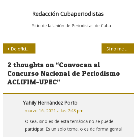
Redacción Cubaperiodistas
Sitio de la Unión de Periodistas de Cuba
Navegación
De oficio a profesión
Si no me hago un buen periodista me quito la vida
de
2 thoughts on “
Convocan al
entradas
Concurso Nacional de Periodismo
ACLIFIM-UPEC
”
Yahily Hernàndez Porto
marzo 16, 2021 a las 7:48 pm
O sea, sino es de esta temática no se puede
participar. Es un solo tema, o es de forma genral