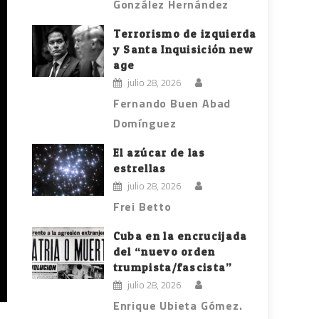
González Hernández
Terrorismo de izquierda
y Santa Inquisición new
age
julio 28, 2026
Fernando Buen Abad
Domínguez
El azúcar de las
estrellas
julio 28, 2026
Frei Betto
Cuba en la encrucijada
del “nuevo orden
trumpista/fascista”
julio 28, 2026
Enrique Ubieta Gómez.