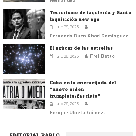
Hernández
Terrorismo de izquierda y Santa
Inquisición new age
julio 28, 2026
Fernando Buen Abad Domínguez
El azúcar de las estrellas
Frei Betto
julio 28, 2026
Cuba en la encrucijada del
“nuevo orden
trumpista/fascista”
julio 28, 2026
Enrique Ubieta Gómez.
EDITORIAL PABLO