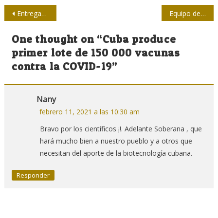
Navegación
Entregan en Cienfuegos Premios de Periodismo Económico
Equipo de la OMS en Wuhan afirma que el coronavirus tiene un origen zoonótico
de
One thought on “
Cuba produce
entradas
primer lote de 150 000 vacunas
contra la COVID-19
”
Nany
febrero 11, 2021 a las 10:30 am
Bravo por los científicos ¡!. Adelante Soberana , que
hará mucho bien a nuestro pueblo y a otros que
necesitan del aporte de la biotecnología cubana.
Responder