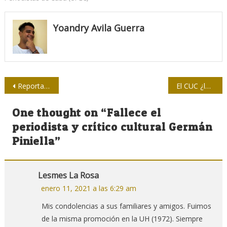
Yoandry Avila Guerra
Navegación
Reportan avances en la vacunación contra la COVID-19 en España
El CUC ¿la papa caliente?
de
One thought on “
Fallece el
entradas
periodista y crítico cultural Germán
Piniella
”
Lesmes La Rosa
enero 11, 2021 a las 6:29 am
Mis condolencias a sus familiares y amigos. Fuimos
de la misma promoción en la UH (1972). Siempre