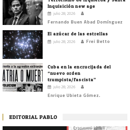
Inquisición new age
julio 28, 2026
Fernando Buen Abad Domínguez
El azúcar de las estrellas
Frei Betto
julio 28, 2026
Cuba en la encrucijada del
“nuevo orden
trumpista/fascista”
julio 28, 2026
Enrique Ubieta Gómez.
EDITORIAL PABLO