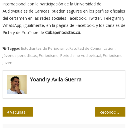
internacional con la participación de la Universidad de
Audiovisuales de Caracas, pueden seguirse en los perfiles oficiales
del certamen en las redes sociales Facebook, Twitter, Telegram y
WhatsApp; igualmente, en la página de Facebook, y los canales de
Picta y de YouTube de
Cubaperiodistas.cu
.
Tagged
Estudiantes de Periodismo
,
Facultad de Comunicación
,
Jóvenes periodistas
,
Periodismo
,
Periodismo Audiovisual
,
Periodismo
joven
Yoandry Avila Guerra
Navegación
Vacunas en Cuba: minucias en torno a una proeza
Reconocen labor de la prensa nacional en el año 2020
de