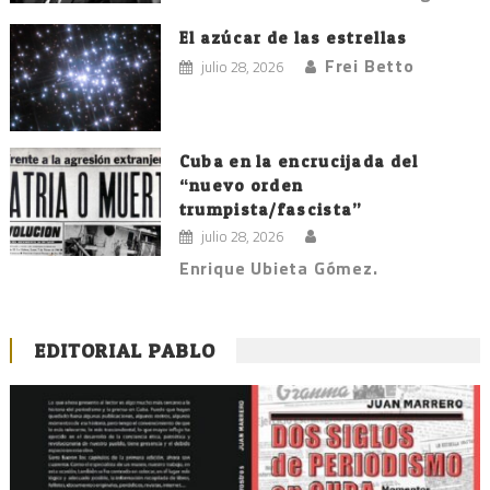
El azúcar de las estrellas
Frei Betto
julio 28, 2026
Cuba en la encrucijada del
“nuevo orden
trumpista/fascista”
julio 28, 2026
Enrique Ubieta Gómez.
EDITORIAL PABLO