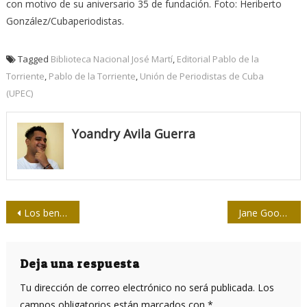
con motivo de su aniversario 35 de fundación. Foto: Heriberto
González/Cubaperiodistas.
Tagged
Biblioteca Nacional José Martí
,
Editorial Pablo de la
Torriente
,
Pablo de la Torriente
,
Unión de Periodistas de Cuba
(UPEC)
Yoandry Avila Guerra
Navegación
Los beneficios de las vacunas inhaladas
Jane Goodall: la humanidad termina si no se adapta después de Covid-19
de
entradas
Deja una respuesta
Tu dirección de correo electrónico no será publicada.
Los
campos obligatorios están marcados con
*