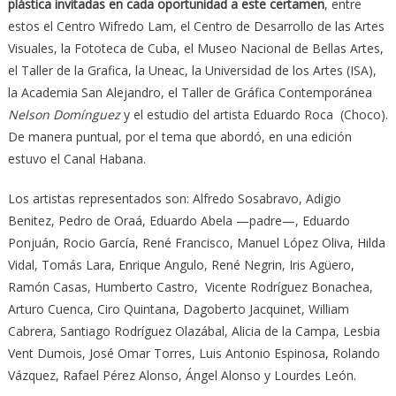
plástica invitadas en cada oportunidad a este certamen
, entre
estos el Centro Wifredo Lam, el Centro de Desarrollo de las Artes
Visuales, la Fototeca de Cuba, el Museo Nacional de Bellas Artes,
el Taller de la Grafica, la Uneac, la Universidad de los Artes (ISA),
la Academia San Alejandro, el Taller de Gráfica Contemporánea
Nelson Domínguez
y el estudio del artista Eduardo Roca (Choco).
De manera puntual, por el tema que abordó, en una edición
estuvo el Canal Habana.
Los artistas representados son: Alfredo Sosabravo, Adigio
Benitez, Pedro de Oraá, Eduardo Abela —padre—, Eduardo
Ponjuán, Rocio García, René Francisco, Manuel López Oliva, Hilda
Vidal, Tomás Lara, Enrique Angulo, René Negrin, Iris Agüero,
Ramón Casas, Humberto Castro, Vicente Rodríguez Bonachea,
Arturo Cuenca, Ciro Quintana, Dagoberto Jacquinet, William
Cabrera, Santiago Rodríguez Olazábal, Alicia de la Campa, Lesbia
Vent Dumois, José Omar Torres, Luis Antonio Espinosa, Rolando
Vázquez, Rafael Pérez Alonso, Ángel Alonso y Lourdes León.