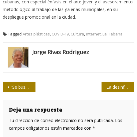
cubanas, con especial énfasis en el arte joven y el asesoramiento
metodológico al trabajo de las galerías municipales, en su
despliegue promocional en la ciudad.
Tagged
Artes plásticas
,
COVID-19
,
Cultura
,
Internet
,
La Habana
Jorge Rivas Rodriguez
Navegación
“Se busca crear un patrón de pensamiento que haga creer que los medios rusos nos están manipulando”
La desinformación electoral en Estados Unidos: otro epitafio para la verdad
de
entradas
Deja una respuesta
Tu dirección de correo electrónico no será publicada.
Los
campos obligatorios están marcados con
*