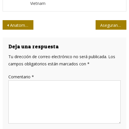
Vietnam
Navegación
Anatomía ideológica de Disney
Aseguran que son alentadores los resultados de primer candidato vacunal cubano contra la COVID-19
de
entradas
Deja una respuesta
Tu dirección de correo electrónico no será publicada.
Los
campos obligatorios están marcados con
*
Comentario
*