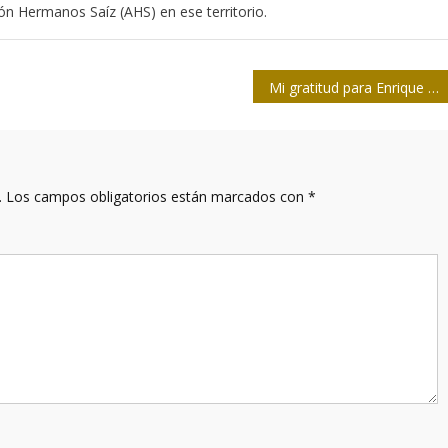
ión Hermanos Saíz (AHS) en ese territorio.
Mi gratitud para Enrique Colina, la gratitud de muchos
.
Los campos obligatorios están marcados con
*