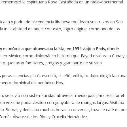
ra”, rememoró la espirituana Rosa Castañeda en un radio-documental
xicana y padre de ascendencia libanesa moldeara sus trazos en San
a inestabilidad de aquel contexto, logró erigirse como uno de los
 y económica que atravesaba la isla, en 1954 viajó a París, donde
ia en México como diplomático hicieron que Fayad olvidara a Cuba y 
cito quedaron familiares, amigos y gran parte de su vida.
ras esencias pintó, escribió, diseñó, editó, tradujo, dirigió la plana
emento dominical del periódico Hoy.
n, se le vio con sistematicidad atravesar medio país para respirar el
 cada vez que podía vestido con guayabera de mangas largas. Visitaba
 Félix Bernal, y dedicaba muchas horas a conversar, taza de café de por
 Tomás Álvarez de los Ríos y Crucelia Hernández.