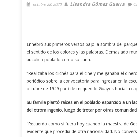
Lisandra Gómez Guerra
octubre 28, 2020
C
Enhebró sus primeros versos bajo la sombra del parqu
el sentido de los colores y las palabras. Demasiado mu
bucólico poblado como su cuna.
“Realizaba los clichés para el cine y me ganaba el din
periódico sobre la convocatoria para ingresar en la escue
octubre de 1949 partí de mi querido Guayos hacia la cap
Su familia plantó raíces en el poblado esparcido a un lad
del otrora ingenio, luego de trotar por otras comunida
“Recuerdo como si fuera hoy cuando la maestra de Geog
evidente que procedía de otra nacionalidad. No conve