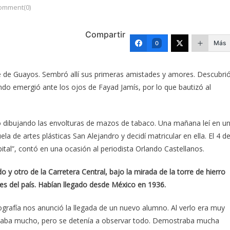
omment(0)
Compartir
Más
0
e de Guayos. Sembró allí sus primeras amistades y amores. Descubri
ndo emergió ante los ojos de Fayad Jamís, por lo que bautizó al
ero dibujando las envolturas de mazos de tabaco. Una mañana leí en u
la de artes plásticas San Alejandro y decidí matricular en ella. El 4 d
ital”, contó en una ocasión al periodista Orlando Castellanos.
o y otro de la Carretera Central, bajo la mirada de la torre de hierro
des del país. Habían llegado desde México en 1936.
rafía nos anunció la llegada de un nuevo alumno. Al verlo era muy
rsaba mucho, pero se detenía a observar todo. Demostraba mucha