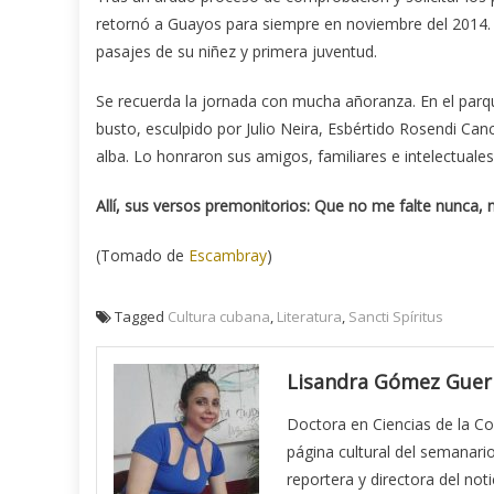
retornó a Guayos para siempre en noviembre del 2014. S
pasajes de su niñez y primera juventud.
Se recuerda la jornada con mucha añoranza. En el par
busto, esculpido por Julio Neira, Esbértido Rosendi Ca
alba. Lo honraron sus amigos, familiares e intelectuales
Allí, sus versos premonitorios: Que no me falte nunca, n
(Tomado de
Escambray
)
Tagged
Cultura cubana
,
Literatura
,
Sancti Spíritus
Lisandra Gómez Guer
Doctora en Ciencias de la Co
página cultural del semanari
reportera y directora del noti