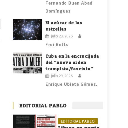
Fernando Buen Abad
Domínguez
El azúcar de las
estrellas
julio 28, 2026
ó
Frei Betto
Cuba en la encrucijada
del “nuevo orden
n
trumpista/fascista”
e
julio 28, 2026
Enrique Ubieta Gómez.
EDITORIAL PABLO
EDITORIAL PABLO
Libros en venta