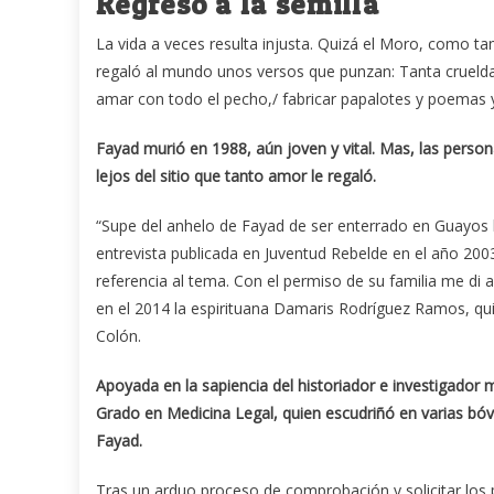
Regreso a la semilla
La vida a veces resulta injusta. Quizá el Moro, como tam
regaló al mundo unos versos que punzan: Tanta crueldad
amar con todo el pecho,/ fabricar papalotes y poemas y 
Fayad murió en 1988, aún joven y vital. Mas, las per
lejos del sitio que tanto amor le regaló.
“Supe del anhelo de Fayad de ser enterrado en Guayos 
entrevista publicada en Juventud Rebelde en el año 2003
referencia al tema. Con el permiso de su familia me di a
en el 2014 la espirituana Damaris Rodríguez Ramos, qu
Colón.
Apoyada en la sapiencia del historiador e investigador
Grado en Medicina Legal, quien escudriñó en varias bó
Fayad.
Tras un arduo proceso de comprobación y solicitar los