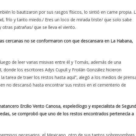
bién lo bautizaron por sus rasgos físicos, lo sintió en carne propia. 
, frío y tanto miedo./ Eres un loco de mirada triste/ que solo sabe
otras patrañas/ que se lleva el viento.
sonas cercanas no se conformaron con que descansara en La Habana,
luego de leer varias misivas entre él y Tomás, además de una
, donde los escritores Adys Cupull y Froilán González hicieron
 la tarea de traer los restos hasta aquí”, alegó a los medios de prens
ien no descansó hasta encontrar sus restos en el cementerio de
 matancero Ercilio Vento Canosa, espeleólogo y especialista de Segun
vedas, se comprobó que uno de los restos encontrados pertenecía a
 permisos necesarios, el Mexicano, otro de sus tantos sobrenombres,