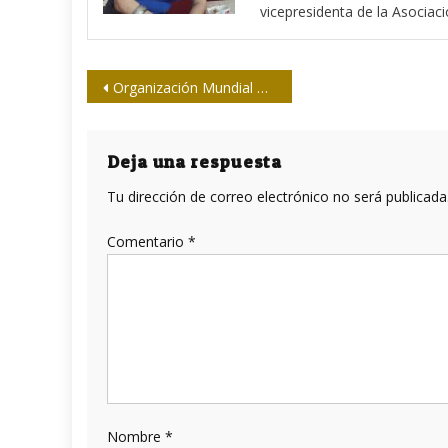
vicepresidenta de la Asociac
Navegación
Organización Mundial de la Salud: “Nuestro gran desafío es que no todos creen en esta enfermedad”
de
entradas
Deja una respuesta
Tu dirección de correo electrónico no será publicada
Comentario
*
Nombre
*