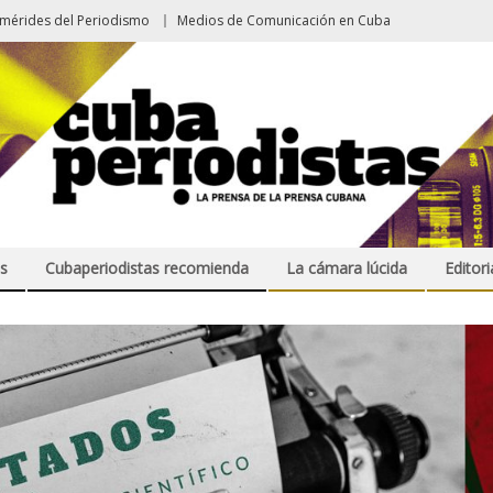
emérides del Periodismo
Medios de Comunicación en Cuba
s
Cubaperiodistas recomienda
La cámara lúcida
Editori