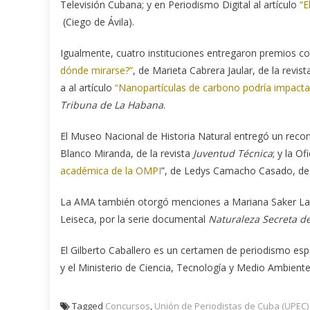
Televisión Cubana; y en Periodismo Digital al artículo
“E
(Ciego de Ávila).
Igualmente, cuatro instituciones entregaron premios co
dónde mirarse?”
, de Marieta Cabrera Jaular, de la revis
a al artículo
“Nanopartículas de carbono podría impacta
Tribuna de La Habana
.
El Museo Nacional de Historia Natural entregó un reco
Blanco Miranda, de la revista
Juventud Técnica
; y la O
académica de la OMPI
”, de Ledys Camacho Casado, de 
La AMA también otorgó menciones a Mariana Saker Lab
Leiseca, por la serie documental
Naturaleza Secreta d
El Gilberto Caballero es un certamen de periodismo es
y el Ministerio de Ciencia, Tecnología y Medio Ambiente
Tagged
Concursos
,
Unión de Periodistas de Cuba (UPEC)