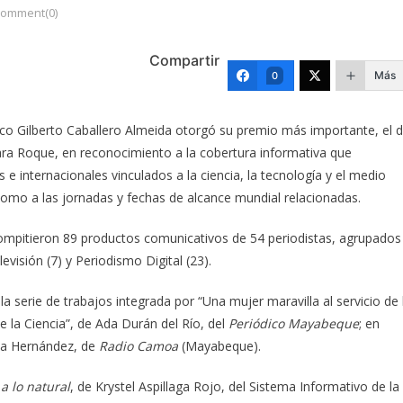
omment(0)
Compartir
Más
0
ico Gilberto Caballero Almeida otorgó su premio más importante, el 
Mara Roque, en reconocimiento a la cobertura informativa que
e internacionales vinculados a la ciencia, la tecnología y el medio
omo a las jornadas y fechas de alcance mundial relacionadas.
 compitieron 89 productos comunicativos de 54 periodistas, agrupados
evisión (7) y Periodismo Digital (23).
la serie de trabajos integrada por “Una mujer maravilla al servicio de 
de la Ciencia”, de Ada Durán del Río, del
Periódico Mayabeque
; en
ppa Hernández, de
Radio Camoa
(Mayabeque).
 a lo natural
, de Krystel Aspillaga Rojo, del Sistema Informativo de la