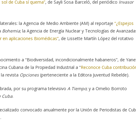
l sol de Cuba sí quema”
, de Sayli Sosa Barceló, del periódico
Invasor
laterales: la Agencia de Medio Ambiente (AM) al reportaje
“¿Espejos
ta
Bohemia
; la Agencia de Energía Nuclear y Tecnologías de Avanzada
r en aplicaciones Biomédicas”
, de Lissette Martín López del rotativo
nocimiento a “Biodiversidad, incondicionalmente habaneros”, de Yane
ficina Cubana de la Propiedad Industrial a “
Reconoce Cuba contribució
la revista
Opciones
(perteneciente a la Editora Juventud Rebelde).
rada, por su programa televisivo
A Tiempo
; y a Omelio Borroto
e Cuba
.
pecializado convocado anualmente por la Unión de Periodistas de Cu
.