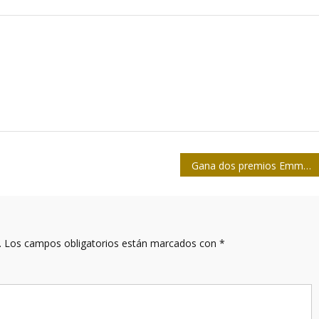
Gana dos premios Emmy documental español «El silencio de otros»
.
Los campos obligatorios están marcados con
*