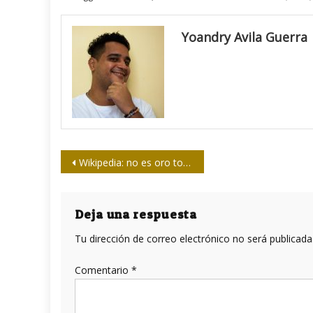
Yoandry Avila Guerra
Navegación
Wikipedia: no es oro todo lo que reluce (Parte II)
de
entradas
Deja una respuesta
Tu dirección de correo electrónico no será publicada
Comentario
*