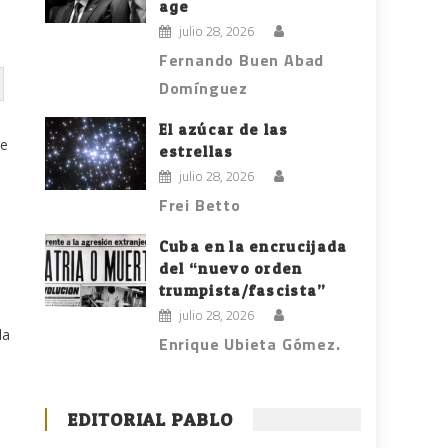
age
julio 28, 2026
Fernando Buen Abad
Domínguez
El azúcar de las
de
estrellas
julio 28, 2026
Frei Betto
Cuba en la encrucijada
del “nuevo orden
trumpista/fascista”
julio 28, 2026
la
Enrique Ubieta Gómez.
EDITORIAL PABLO