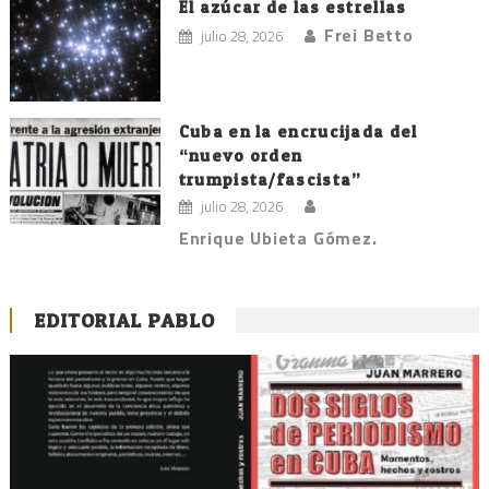
El azúcar de las estrellas
Frei Betto
julio 28, 2026
Cuba en la encrucijada del
“nuevo orden
trumpista/fascista”
julio 28, 2026
Enrique Ubieta Gómez.
EDITORIAL PABLO