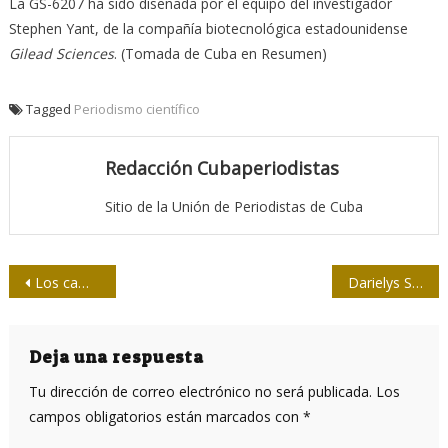
La GS-6207 ha sido diseñada por el equipo del investigador
Stephen Yant, de la compañía biotecnológica estadounidense
Gilead Sciences
. (Tomada de Cuba en Resumen)
Tagged
Periodismo científico
Redacción Cubaperiodistas
Sitio de la Unión de Periodistas de Cuba
Navegación
Los cambios climáticos en la génesis del género Homo
Darielys Santana: “Queremos poner a disposición del país una vacuna que proteja del nuevo coronavirus”
de
entradas
Deja una respuesta
Tu dirección de correo electrónico no será publicada.
Los
campos obligatorios están marcados con
*