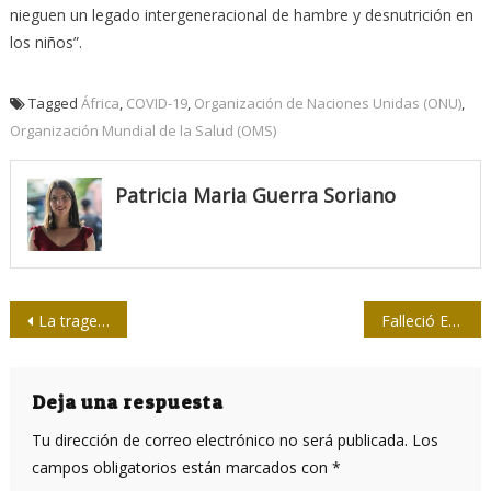
nieguen un legado intergeneracional de hambre y desnutrición en
los niños”.
Tagged
África
,
COVID-19
,
Organización de Naciones Unidas (ONU)
,
Organización Mundial de la Salud (OMS)
Patricia Maria Guerra Soriano
Navegación
La tragedia del coronavirus en Brasil también se esconde tras mujeres embarazadas
Falleció Eusebio Leal, historiador de La Habana
de
entradas
Deja una respuesta
Tu dirección de correo electrónico no será publicada.
Los
campos obligatorios están marcados con
*