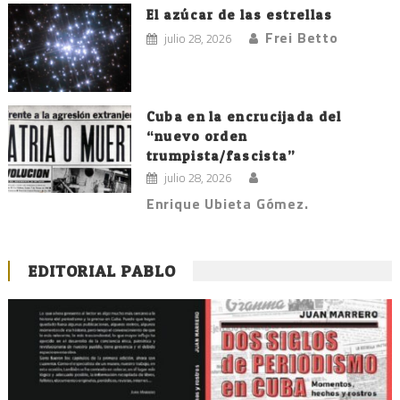
El azúcar de las estrellas
Frei Betto
julio 28, 2026
Cuba en la encrucijada del
“nuevo orden
trumpista/fascista”
julio 28, 2026
Enrique Ubieta Gómez.
EDITORIAL PABLO