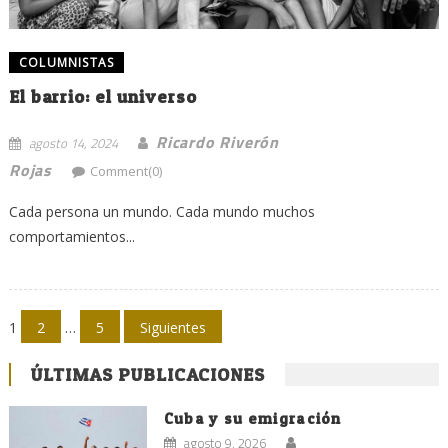
COLUMNISTAS
El barrio: el universo
Ricardo Riverón
agosto 14, 2024
Rojas
Comment(0)
Cada persona un mundo. Cada mundo muchos
comportamientos...
Navegación
1
2
…
5
Siguientes
de
ÚLTIMAS PUBLICACIONES
entradas
Cuba y su emigración
agosto 9, 2026