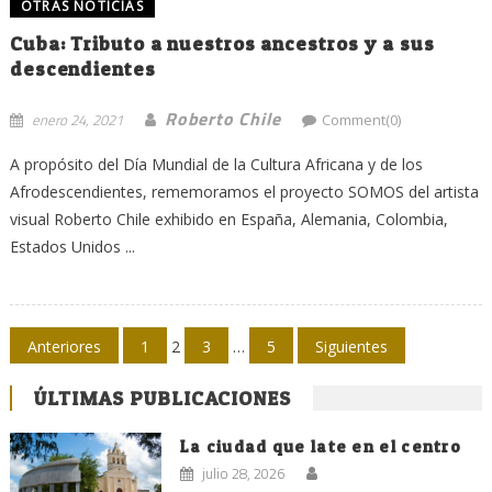
OTRAS NOTICIAS
Cuba: Tributo a nuestros ancestros y a sus
descendientes
Roberto Chile
enero 24, 2021
Comment(0)
A propósito del Día Mundial de la Cultura Africana y de los
Afrodescendientes, rememoramos el proyecto SOMOS del artista
visual Roberto Chile exhibido en España, Alemania, Colombia,
Estados Unidos ...
Navegación
Anteriores
1
2
3
…
5
Siguientes
de
ÚLTIMAS PUBLICACIONES
entradas
La ciudad que late en el centro
julio 28, 2026