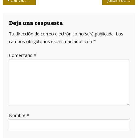
Navegación
Canva: una herramienta útil para la comunicación
Julius Fucik y el alerta de hoy
de
entradas
Deja una respuesta
Tu dirección de correo electrónico no será publicada.
Los
campos obligatorios están marcados con
*
Comentario
*
Nombre
*