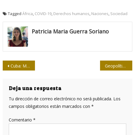
Tagged
África
,
COVID-19
,
Derechos humanos
,
Naciones
,
Sociedad
Patricia Maria Guerra Soriano
Navegación
Cuba: Mambisa, uno de los cinco candidatos vacunales anti COVID-19 por vía nasal en el mundo
Geopolítica de vacunas y lucha antimperialista
de
entradas
Deja una respuesta
Tu dirección de correo electrónico no será publicada.
Los
campos obligatorios están marcados con
*
Comentario
*