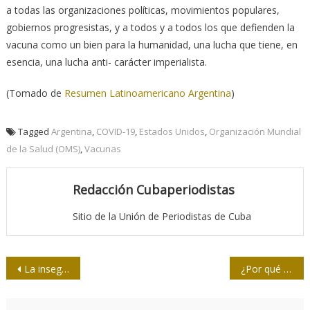
a todas las organizaciones políticas, movimientos populares,
gobiernos progresistas, y a todos y a todos los que defienden la
vacuna como un bien para la humanidad, una lucha que tiene, en
esencia, una lucha anti- carácter imperialista.
(Tomado de
Resumen Latinoamericano Argentina
)
Tagged
Argentina
,
COVID-19
,
Estados Unidos
,
Organización Mundial
de la Salud (OMS)
,
Vacunas
Redacción Cubaperiodistas
Sitio de la Unión de Periodistas de Cuba
Navegación
La inseguridad alimentaria en África, “una catástrofe delante de nuestros ojos”
¿Por qué gritar? Tonalidades del discurso público
de