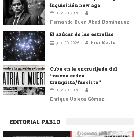
Inquisición new age
julio 28, 2026
Fernando Buen Abad Domínguez
El azúcar de las estrellas
Frei Betto
julio 28, 2026
Cuba en la encrucijada del
“nuevo orden
trumpista/fascista”
julio 28, 2026
Enrique Ubieta Gómez.
EDITORIAL PABLO