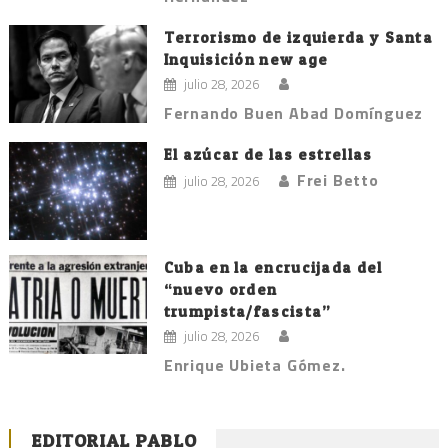
Terrorismo de izquierda y Santa
Inquisición new age
julio 28, 2026
Fernando Buen Abad Domínguez
El azúcar de las estrellas
Frei Betto
julio 28, 2026
Cuba en la encrucijada del
“nuevo orden
trumpista/fascista”
julio 28, 2026
Enrique Ubieta Gómez.
EDITORIAL PABLO