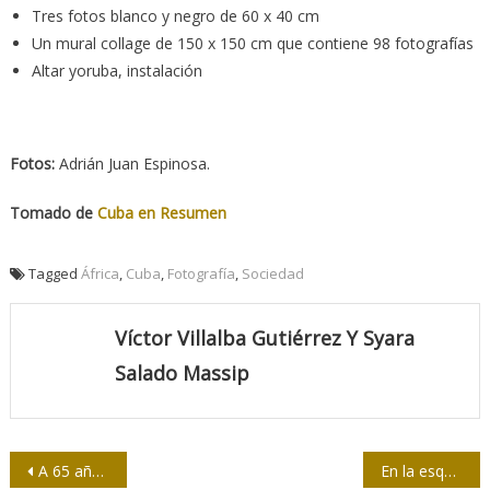
Tres fotos blanco y negro de 60 x 40 cm
Un mural collage de 150 x 150 cm que contiene 98 fotografías
Altar yoruba, instalación
Fotos:
Adrián Juan Espinosa.
Tomado de
Cuba en Resumen
Tagged
África
,
Cuba
,
Fotografía
,
Sociedad
Víctor Villalba Gutiérrez Y Syara
Salado Massip
Navegación
A 65 años, la Operación Verdad, más necesaria que nunca
En la esquina roja de la UPEC