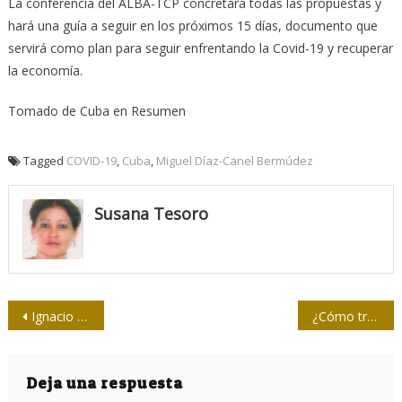
La conferencia del ALBA-TCP concretará todas las propuestas y
hará una guía a seguir en los próximos 15 días, documento que
servirá como plan para seguir enfrentando la Covid-19 y recuperar
la economía.
Tomado de Cuba en Resumen
Tagged
COVID-19
,
Cuba
,
Miguel Díaz-Canel Bermúdez
Susana Tesoro
Navegación
Ignacio Ramonet llama a la unión de las naciones de América Latina
¿Cómo trasmiten la COVID las personas que no tienen síntomas?
de
entradas
Deja una respuesta