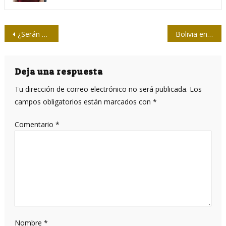
Navegación
¿Serán posibles grandes producciones de vacunas efectivas contra la COVID-19?
Bolivia entre dos pandemias: el coronavirus y la dictadura
de
entradas
Deja una respuesta
Tu dirección de correo electrónico no será publicada.
Los
campos obligatorios están marcados con
*
Comentario
*
Nombre
*