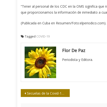
“Tener al personal de los CDC en la OMS significa que 
que proporcionamos la información de inmediato a cual
(Publicada en Cuba en Resumen/Foto:elperiodico.com).
Tagged
COVID-19
Flor De Paz
Periodista y Editora.
Navegación
Secuelas de la Covid-19: ¿qué hay de cierto sobre la fibrosis pulmonar?
de