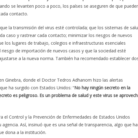
uando se levanten poco a poco, los países se aseguren de que puede
 cada contacto.
ue la transmisión del virus esté controlada; que los sistemas de sal
cada caso y rastrear cada contacto; minimizar los riesgos de nuevos
e los lugares de trabajo, colegios e infraestructuras esenciales
l riesgo de importación de nuevos casos y que la sociedad esté
ajustarse a la nueva norma. También ha recomendado establecer do
 en Ginebra, donde el Doctor Tedros Adhanom hizo las alertas
 que ha surgido con Estados Unidos: “
No hay ningún secreto en la
creto es peligroso. Es un problema de salud y este virus se aprovec
a el Control y la Prevención de Enfermedades de Estados Unidos
u agencia. Así, insinuó que es una señal de transparencia, algo que ha
e dona a la institución.