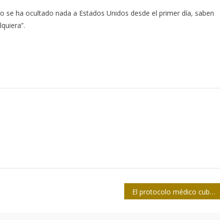
no se ha ocultado nada a Estados Unidos desde el primer día, saben
quiera”.
El protocolo médico cubano incluye nuevos tratamientos efectivos contra la Covid-19