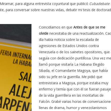
 Miramar, para alguna entrevista coyuntural que publicó
Cubadebate
nte, para conversar sobre nuestras vidas, debatir mi tesis de doctora
Coincidíamos en que
Antes de que se me
olvide
necesitaba de una reactualización. Ca
día había noticia sobre la escalada de
agresiones de Estados Unidos contra
Venezuela o de los sainetes opositores, que 
seguía con dedicación puntillosa. Una vez m
llamó porque visitaría La Habana Elegido
Sibada, el Comandante Magoya, que había
sido su jefe en la guerrilla. Me pidió que
entrevistara a Magoya, porque estaba muy
enfermo y temía que con él se fueran pasaj
de la vida guerrillera en las montañas de
Falcón. Grabé varias horas de conversacione
llenas de drama, humor y venezolanismos