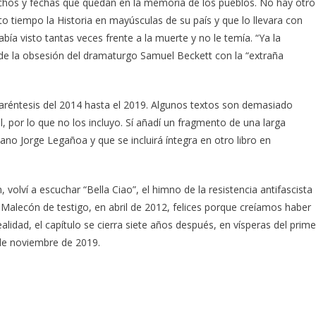
echos y fechas que quedan en la memoria de los pueblos. No hay otro
o tiempo la Historia en mayúsculas de su país y que lo llevara con
ía visto tantas veces frente a la muerte y no le temía. “Ya la
de la obsesión del dramaturgo Samuel Beckett con la “extraña
paréntesis del 2014 hasta el 2019. Algunos textos son demasiado
, por lo que no los incluyo. Sí añadí un fragmento de una larga
bano Jorge Legañoa y que se incluirá íntegra en otro libro en
volví a escuchar “Bella Ciao”, el himno de la resistencia antifascista
 Malecón de testigo, en abril de 2012, felices porque creíamos haber
alidad, el capítulo se cierra siete años después, en vísperas del prime
 de noviembre de 2019.