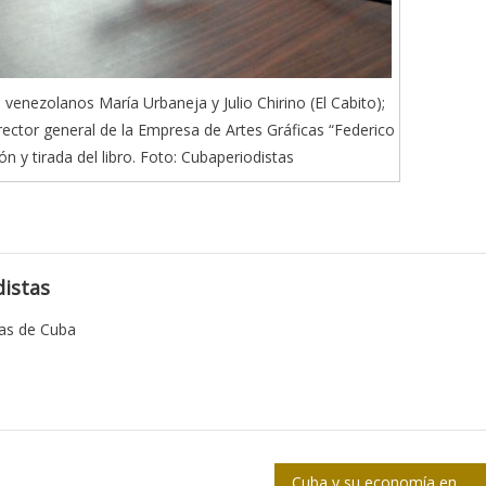
 venezolanos María Urbaneja y Julio Chirino (El Cabito);
rector general de la Empresa de Artes Gráficas “Federico
ón y tirada del libro. Foto: Cubaperiodistas
istas
tas de Cuba
Cuba y su economía en 2019: Un año de avances en medio de dificultades (IV)