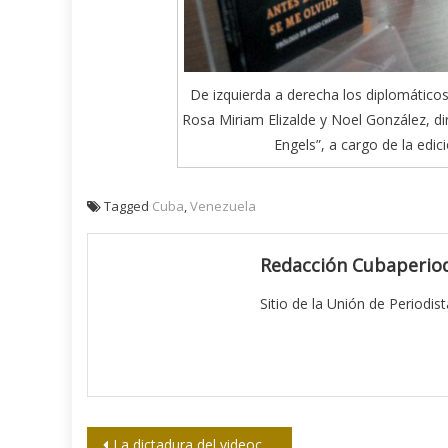
De izquierda a derecha los diplomáticos
Rosa Miriam Elizalde y Noel González, di
Engels”, a cargo de la edici
Tagged
Cuba
,
Venezuela
Redacción Cubaperiod
Sitio de la Unión de Periodis
Navegación
La dictadura del videoclip: Un libro imprescindible