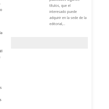
-
títulos, que el
do
interesado puede
adquirir en la sede de la
editorial,...
da
él
e
es
s