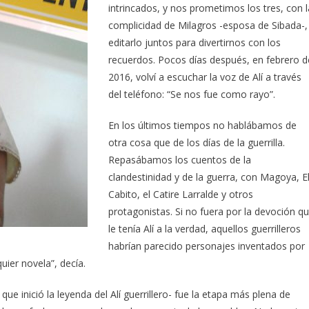
intrincados, y nos prometimos los tres, con l
complicidad de Milagros -esposa de Sibada-,
editarlo juntos para divertirnos con los
recuerdos. Pocos días después, en febrero d
2016, volví a escuchar la voz de Alí a través
del teléfono: “Se nos fue como rayo”.
En los últimos tiempos no hablábamos de
otra cosa que de los días de la guerrilla.
Repasábamos los cuentos de la
clandestinidad y de la guerra, con Magoya, E
Cabito, el Catire Larralde y otros
protagonistas. Si no fuera por la devoción q
le tenía Alí a la verdad, aquellos guerrilleros
habrían parecido personajes inventados por
uier novela”, decía.
 inició la leyenda del Alí guerrillero- fue la etapa más plena de