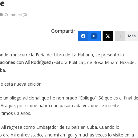
ue
Comment(0)
Compartir
Más
0
onde transcurre la Feria del Libro de La Habana, se presentó la
aciones con Alí Rodríguez
(Editora Política), de Rosa Miriam Elizalde,
ba.
e esta nueva edición:
e un pliego adicional que he nombrado “Epílogo”. Sé que es el final d
 Araque, por el que habrá que pasar cada vez que se intente
últimos 60 años.
que Alí regresa como Embajador de su país en Cuba. Cuando lo
era mi entrevistado, sino mi amigo, y muchas veces lo visité en la