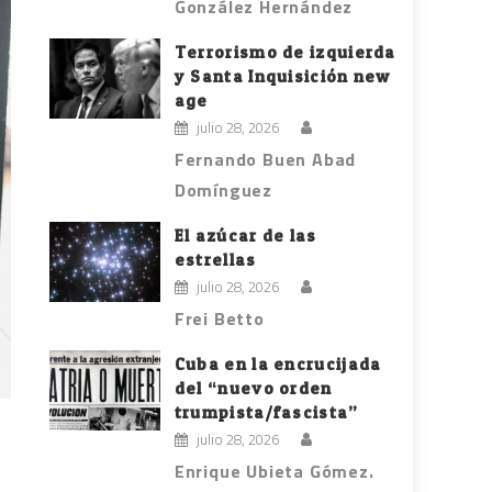
González Hernández
Terrorismo de izquierda
y Santa Inquisición new
age
julio 28, 2026
Fernando Buen Abad
Domínguez
El azúcar de las
estrellas
julio 28, 2026
Frei Betto
Cuba en la encrucijada
del “nuevo orden
trumpista/fascista”
julio 28, 2026
Enrique Ubieta Gómez.