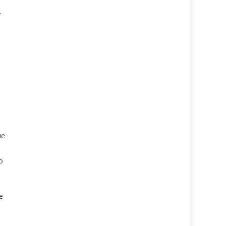
r
ue
o
e
e