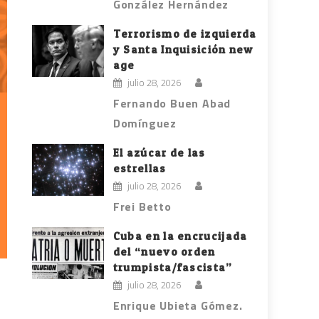
González Hernández
Terrorismo de izquierda
y Santa Inquisición new
age
julio 28, 2026
Fernando Buen Abad
Domínguez
El azúcar de las
estrellas
julio 28, 2026
Frei Betto
Cuba en la encrucijada
del “nuevo orden
trumpista/fascista”
julio 28, 2026
Enrique Ubieta Gómez.