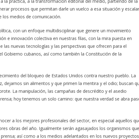
a la práctica, a la transformación editorial del medio, partiendo de la
nerar procesos que permitan darle un vuelco a esa situación y escala
 de los medios de comunicación.
política, con un enfoque multidisciplinar que genere un movimiento
n e innovación colectiva en nuestras filas, con la mira puesta en
o de las nuevas tecnologías y las perspectivas que ofrecen para el
 el Gobierno cubanos, así como también la Constitución de la
decimiento del bloqueo de Estados Unidos contra nuestro pueblo. La
, dejarnos sin alimentos y que primen la mentira y el odio; buscan q
brote. La manipulación, las campañas de descrédito y el asedio
prensa; hoy tenemos un solo camino: que nuestra verdad se abra pas
cer a los mejores profesionales del sector, en especial aquellos qu
jores obras del año. Igualmente serán agasajados los organismos qu
la prensa; así como a los medios adelantados en los nuevos proyectos