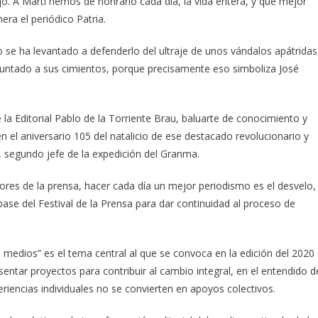
jo. A Martí hemos de honrarlo cada día, la vida entera, y qué mejor
ra el periódico Patria.
o se ha levantado a defenderlo del ultraje de unos vándalos apátridas
untado a sus cimientos, porque precisamente eso simboliza José
a Editorial Pablo de la Torriente Brau, baluarte de conocimiento y
n el aniversario 105 del natalicio de ese destacado revolucionario y
 segundo jefe de la expedición del Granma.
es de la prensa, hacer cada día un mejor periodismo es el desvelo,
base del Festival de la Prensa para dar continuidad al proceso de
 medios” es el tema central al que se convoca en la edición del 2020
esentar proyectos para contribuir al cambio integral, en el entendido d
riencias individuales no se convierten en apoyos colectivos.