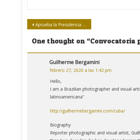
Navegación
Aprueba la Presidencia de la UPEC programa por la Jornada de la Prensa 2020
de
One thought on “
Convocatoria 
entradas
Guilherme Bergamini
febrero 27, 2020 a las 1:42 pm
Hello,
I am a Brazilian photographer and visual arti
latinoamericana”
http://guilhermebergamini.com/cuba/
Biography
Reporter photographic and visual artist, Gui