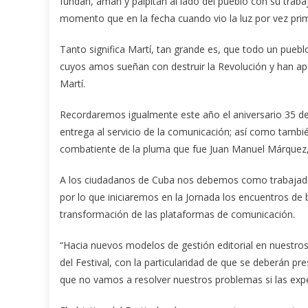
fundan, aman y palpitan al lado del pueblo con su traba
momento que en la fecha cuando vio la luz por vez prime
Tanto significa Martí, tan grande es, que todo un puebl
cuyos amos sueñan con destruir la Revolución y han ap
Martí.
Recordaremos igualmente este año el aniversario 35 de l
entrega al servicio de la comunicación; así como tambié
combatiente de la pluma que fue Juan Manuel Márquez,
A los ciudadanos de Cuba nos debemos como trabajador
por lo que iniciaremos en la Jornada los encuentros de 
transformación de las plataformas de comunicación.
“Hacia nuevos modelos de gestión editorial en nuestros
del Festival, con la particularidad de que se deberán pr
que no vamos a resolver nuestros problemas si las expe