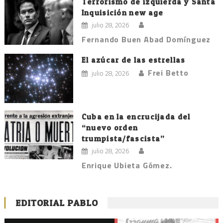
Terrorismo de izquierda y Santa
Inquisición new age
julio 28, 2026
Fernando Buen Abad Domínguez
El azúcar de las estrellas
Frei Betto
julio 28, 2026
Cuba en la encrucijada del
“nuevo orden
trumpista/fascista”
julio 28, 2026
Enrique Ubieta Gómez.
EDITORIAL PABLO