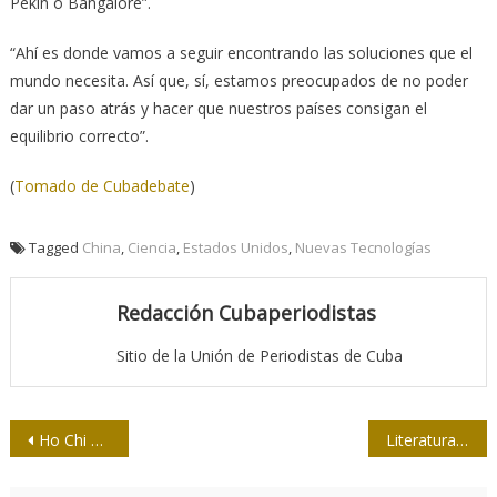
Pekín o Bangalore”.
“Ahí es donde vamos a seguir encontrando las soluciones que el
mundo necesita. Así que, sí, estamos preocupados de no poder
dar un paso atrás y hacer que nuestros países consigan el
equilibrio correcto”.
(
Tomado de Cubadebate
)
Tagged
China
,
Ciencia
,
Estados Unidos
,
Nuevas Tecnologías
Redacción Cubaperiodistas
Sitio de la Unión de Periodistas de Cuba
Navegación
Ho Chi Minh y la lucha contra los imperialismos japonés, francés y estadounidense
Literatura y periodismo en la América Latina
de