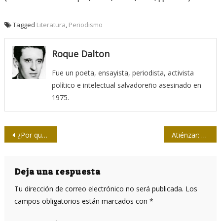
Tagged
Literatura
,
Periodismo
Roque Dalton
Fue un poeta, ensayista, periodista, activista
político e intelectual salvadoreño asesinado en
1975.
Navegación
¿Por qué Microsoft quiere que EEUU levante el veto a Huawei?
Atiénzar: de los CDR al periodismo
de
entradas
Deja una respuesta
Tu dirección de correo electrónico no será publicada.
Los
campos obligatorios están marcados con
*