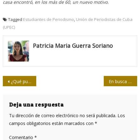
casa encontró, en los más de 60, un nuevo motivo.
Tagged
Estudiantes de Periodismo
,
Unión de Periodistas de Cuba
(UPEC)
Patricia Maria Guerra Soriano
Navegación
¿Qué publicaciones existían en Cuba antes de 1959?
En busca del arquetipo
de
entradas
Deja una respuesta
Tu dirección de correo electrónico no será publicada.
Los
campos obligatorios están marcados con
*
Comentario
*