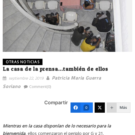
OTRAS NOTICIAS
La casa de la prensa…también de ellos
Patricia Maria Guerra
septiembre 22, 2019
Soriano
Comment(0)
Compartir
Más
0
Mientras en la casa disponían de lo necesario para la
bienvenida
, ellos comenzaron el periplo por G y 21.