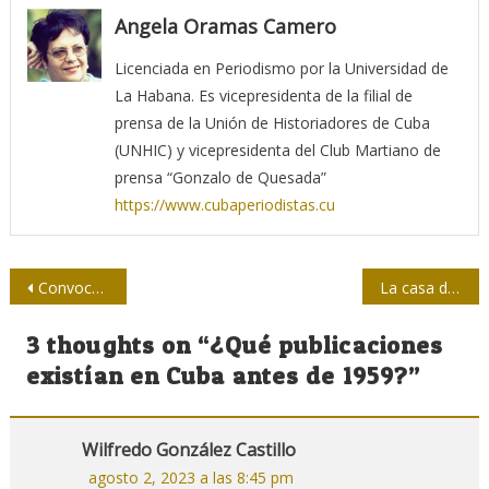
Angela Oramas Camero
Licenciada en Periodismo por la Universidad de
La Habana. Es vicepresidenta de la filial de
prensa de la Unión de Historiadores de Cuba
(UNHIC) y vicepresidenta del Club Martiano de
prensa “Gonzalo de Quesada”
https://www.cubaperiodistas.cu
Navegación
Convocan al XIV Encuentro Nacional de la Crónica
La casa de la prensa…también de ellos
de
3 thoughts on “
¿Qué publicaciones
entradas
existían en Cuba antes de 1959?
”
Wilfredo González Castillo
agosto 2, 2023 a las 8:45 pm