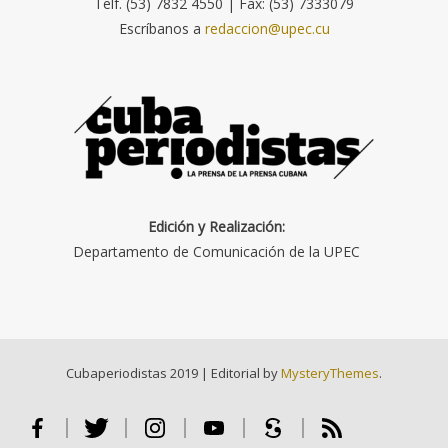
Telf. (53) 7832 4550 | Fax: (53) 7333079
Escríbanos a
redaccion@upec.cu
Edición y Realización:
Departamento de Comunicación de la UPEC
Cubaperiodistas 2019
|
Editorial by
MysteryThemes
.
Facebook
Twitter
Instagram
Youtube
Scribd
RSS