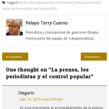
Tagged
Medios de comunicación
,
Periodistas
,
Prensa
,
Sociedad
,
Unión de Periodistas de Cuba (UPEC)
Pelayo Terry Cuervo
Periodista y corresponsal de guerra en Etiopía.
Forma parte del equipo de Cubaperiodistas.
Navegación
Poniéndole ciencia al periodismo: las tesis en Camagüey
Presidencia de la UPEC: Aumento salarial, festival de la prensa y planes de verano
de
One thought on “
La prensa, los
entradas
periodistas y el control popular
”
Olegario
julio 16, 2019 a las 6:39 pm
Es muy importante el acompañamiento de la prensa