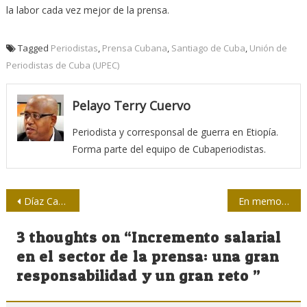
la labor cada vez mejor de la prensa.
Tagged
Periodistas
,
Prensa Cubana
,
Santiago de Cuba
,
Unión de
Periodistas de Cuba (UPEC)
Pelayo Terry Cuervo
Periodista y corresponsal de guerra en Etiopía.
Forma parte del equipo de Cubaperiodistas.
Navegación
Díaz Canel: Pensemos como país
En memoria de Hernán Uribe
de
3 thoughts on “
Incremento salarial
entradas
en el sector de la prensa: una gran
responsabilidad y un gran reto
”