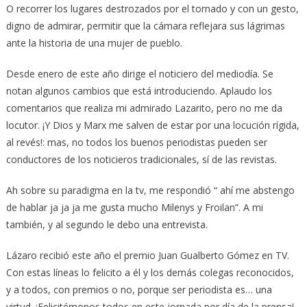
O recorrer los lugares destrozados por el tornado y con un gesto,
digno de admirar, permitir que la cámara reflejara sus lágrimas
ante la historia de una mujer de pueblo.
Desde enero de este año dirige el noticiero del mediodía. Se
notan algunos cambios que está introduciendo. Aplaudo los
comentarios que realiza mi admirado Lazarito, pero no me da
locutor. ¡Y Dios y Marx me salven de estar por una locución rígida,
al revés!: mas, no todos los buenos periodistas pueden ser
conductores de los noticieros tradicionales, sí de las revistas.
Ah sobre su paradigma en la tv, me respondió “ ahí me abstengo
de hablar ja ja ja me gusta mucho Milenys y Froilan”. A mi
también, y al segundo le debo una entrevista.
Lázaro recibió este año el premio Juan Gualberto Gómez en TV.
Con estas líneas lo felicito a él y los demás colegas reconocidos,
y a todos, con premios o no, porque ser periodista es… una
virtud. ¡Felicitémonos todos en este jornada por día de la prensa!