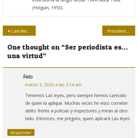
(Holguín, 1950).
Navegación
Canciller cubano destaca rol de la comunicación en la política exterior
Presidente Díaz-Canel felicita a periodistas en el Día de la Prensa Cubana
de
One thought on “
Ser periodista es…
entradas
una virtud
”
Felo
marzo 3, 2020 a las 3:14 am
Tenemos Las leyes, pero siempre hemos carecido
de quien la aplique. Muchas veces he visto cometer
delito frente a policias y inspectores y miran al otro
lado. Entonces, me preguto, quien aplicará Las leyes
Responder