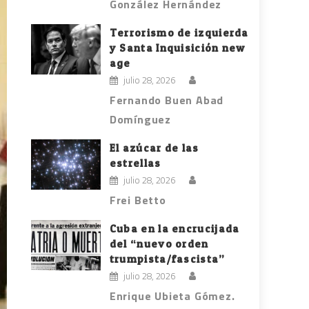
González Hernández
Terrorismo de izquierda
y Santa Inquisición new
age
julio 28, 2026
Fernando Buen Abad
Domínguez
El azúcar de las
estrellas
julio 28, 2026
Frei Betto
Cuba en la encrucijada
del “nuevo orden
trumpista/fascista”
julio 28, 2026
Enrique Ubieta Gómez.