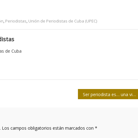
ón
,
Periodistas
,
Unión de Periodistas de Cuba (UPEC)
istas
tas de Cuba
Ser periodista es… una virtud
.
Los campos obligatorios están marcados con
*