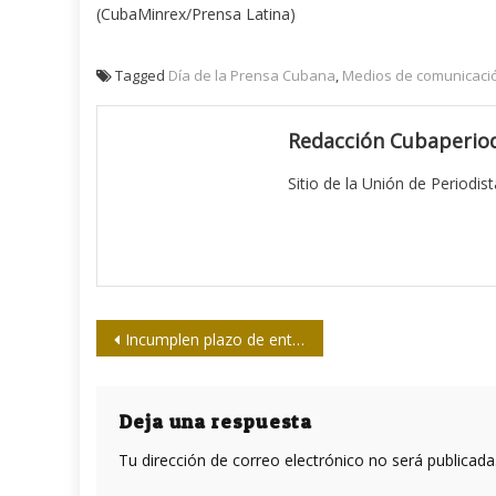
(CubaMinrex/Prensa Latina)
Tagged
Día de la Prensa Cubana
,
Medios de comunicaci
Redacción Cubaperiod
Sitio de la Unión de Periodis
Navegación
Incumplen plazo de entrega de obra estratégica para aprovechamiento del canal Zaza-Ciego
de
entradas
Deja una respuesta
Tu dirección de correo electrónico no será publicada