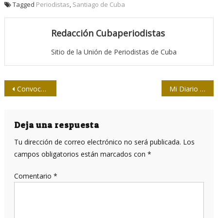
Tagged
Periodistas
,
Santiago de Cuba
Redacción Cubaperiodistas
Sitio de la Unión de Periodistas de Cuba
Navegación
Convocan a XIII Encuentro Iberoamericano de Género y Comunicación
Mi Diario de un tornado
de
entradas
Deja una respuesta
Tu dirección de correo electrónico no será publicada.
Los
campos obligatorios están marcados con
*
Comentario
*